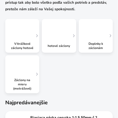
prístup tak aby bolo všetko podľa vašich potrieb a predstáv,
pretože nám záleží na Vašej spokojnosti.
Vitrážkové
Doplnky k
hotové záclony
záclony hotové
záclonám
Záclony na
mieru
(metrážové)
Najpredávanejšie
Riasiaca páska ceruzka 1:1,5 50mm č.2