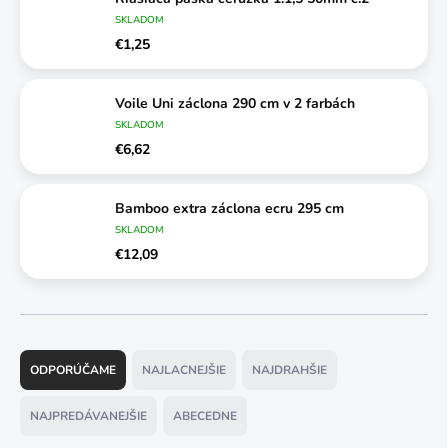
SKLADOM
€1,25
Voile Uni záclona 290 cm v 2 farbách
SKLADOM
€6,62
Bamboo extra záclona ecru 295 cm
SKLADOM
€12,09
R
a
ODPORÚČAME
NAJLACNEJŠIE
NAJDRAHŠIE
d
e
NAJPREDÁVANEJŠIE
ABECEDNE
n