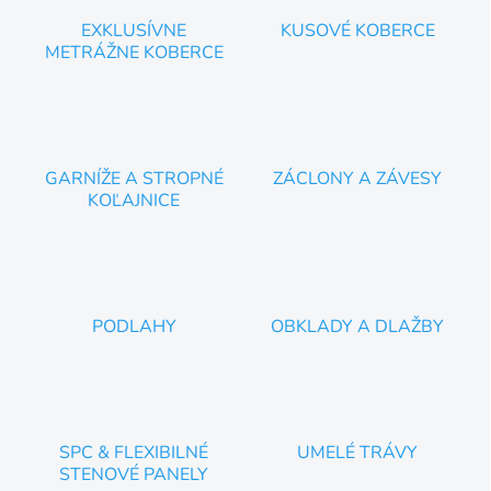
ý
p
EXKLUSÍVNE
KUSOVÉ KOBERCE
i
METRÁŽNE KOBERCE
s
u
GARNÍŽE A STROPNÉ
ZÁCLONY A ZÁVESY
KOĽAJNICE
PODLAHY
OBKLADY A DLAŽBY
SPC & FLEXIBILNÉ
UMELÉ TRÁVY
STENOVÉ PANELY