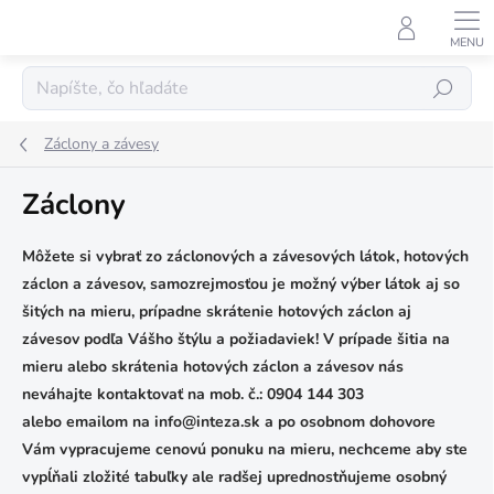
Prejsť
na
obsah
Hľadať
Záclony a závesy
Záclony
Môžete si vybrať zo záclonových a závesových látok, hotových
záclon a závesov, samozrejmosťou je možný výber látok aj so
šitých na mieru, prípadne skrátenie hotových záclon aj
závesov podľa Vášho štýlu a požiadaviek!
V prípade šitia na
mieru alebo skrátenia hotových záclon a závesov nás
neváhajte kontaktovať na mob. č.: 0904 144 303
alebo
emailom
na info@inteza.sk a po osobnom dohovore
Vám vypracujeme cenovú ponuku na mieru, nechceme aby ste
vypĺňali zložité tabuľky ale radšej uprednostňujeme osobný