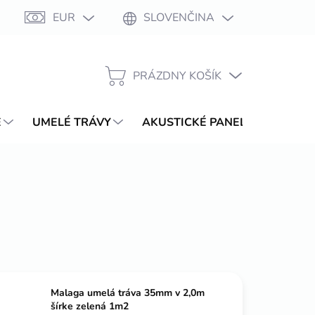
EUR
SLOVENČINA
Moja objednávka
PRÁZDNY KOŠÍK
NÁKUPNÝ
KOŠÍK
E
UMELÉ TRÁVY
AKUSTICKÉ PANELY
WPC T
Malaga umelá tráva 35mm v 2,0m
šírke zelená 1m2