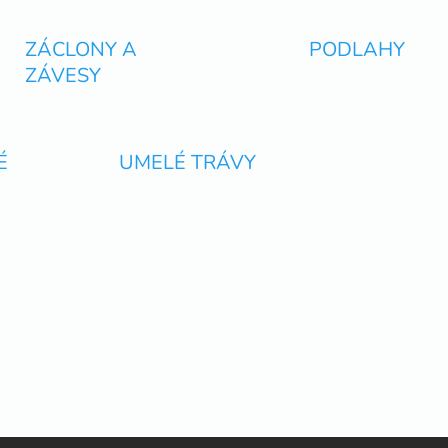
e
p
r
ZÁCLONY A
PODLAHY
v
ZÁVESY
k
y
v
ý
p
É
UMELÉ TRÁVY
i
s
u