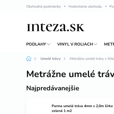
Prejsť
Obchodné podmienky
Hodnotenie obchodu
Po
na
obsah
PODLAHY
VINYL V ROLIACH
MET
Domov
Umelé trávy
Metrážne umelé trávy v šír
Metrážne umelé tráv
Najpredávanejšie
Parma umelá tráva 4mm v 2,0m šírke
zelená 1 m2