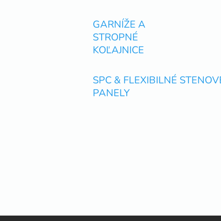
GARNÍŽE A
STROPNÉ
KOĽAJNICE
SPC & FLEXIBILNÉ STENOV
PANELY
Z