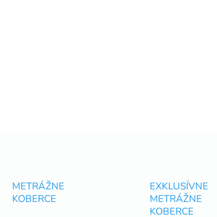
O
v
l
á
d
METRÁŽNE
EXKLUSÍVNE
a
KOBERCE
METRÁŽNE
c
i
KOBERCE