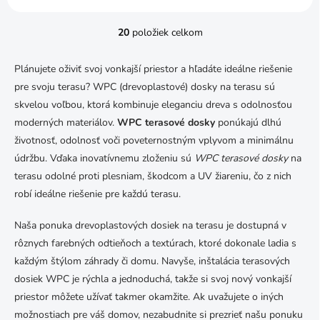
20
položiek celkom
O
v
l
Plánujete oživiť svoj vonkajší priestor a hľadáte ideálne riešenie
á
pre svoju terasu? WPC (drevoplastové) dosky na terasu sú
d
a
skvelou voľbou, ktorá kombinuje eleganciu dreva s odolnosťou
c
moderných materiálov.
WPC terasové dosky
ponúkajú dlhú
i
životnosť, odolnosť voči poveternostným vplyvom a minimálnu
e
údržbu. Vďaka inovatívnemu zloženiu sú
p
WPC terasové dosky
na
r
terasu odolné proti plesniam, škodcom a UV žiareniu, čo z nich
v
robí ideálne riešenie pre každú terasu.
k
y
Naša ponuka drevoplastových dosiek na terasu je dostupná v
v
ý
rôznych farebných odtieňoch a textúrach, ktoré dokonale ladia s
p
každým štýlom záhrady či domu. Navyše, inštalácia terasových
i
dosiek WPC je rýchla a jednoduchá, takže si svoj nový vonkajší
s
u
priestor môžete užívať takmer okamžite. Ak uvažujete o iných
možnostiach pre váš domov, nezabudnite si prezrieť našu ponuku