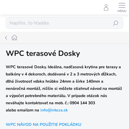
Prejsť
na
obsah
Hľadať
Domov
WPC terasové Dosky
WPC terasové Dosky. Ideálna, nadčasová krytina pre terasy a
balkóny v 4 dekoroch, dodávaná v 2 a 3 metrových dĺžkach,
dlhá životnosť vďaka hrúbke 24mm a šírke 140mm a
nenáročná montáž, nižšie si môžete stiahnuť návod na montáž
a výpočet potrebného materiálu.
V prípade otázok nás
neváhajte kontaktovať na mob. č.: 0904 144 303
alebo
e
mailom
na
info@inteza.sk
WPC NÁVOD NA POUŽITIE POKLÁDKU