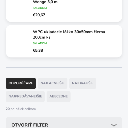
Wenge 3,0 m
SKLADOM
€20,67
WPC ukladacie lôžko 30x50mm čierna
200cm ks
SKLADOM
€5,38
R
a
ODPORÚČAME
NAJLACNEJŠIE
NAJDRAHŠIE
d
e
NAJPREDÁVANEJŠIE
ABECEDNE
n
i
20
položiek celkom
e
p
OTVORIŤ FILTER
r