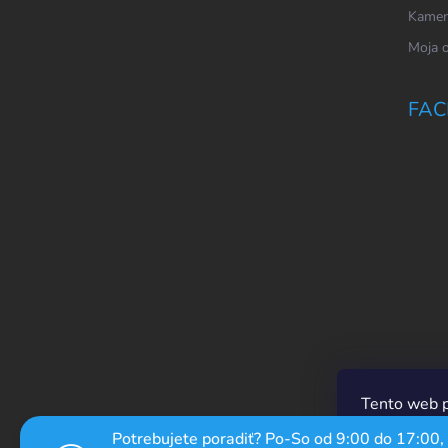
Kamen
Moja 
FAC
Tento web p
prechádzaní
Potrebujete poradiť? Po-So od 9:00 do 17:00,