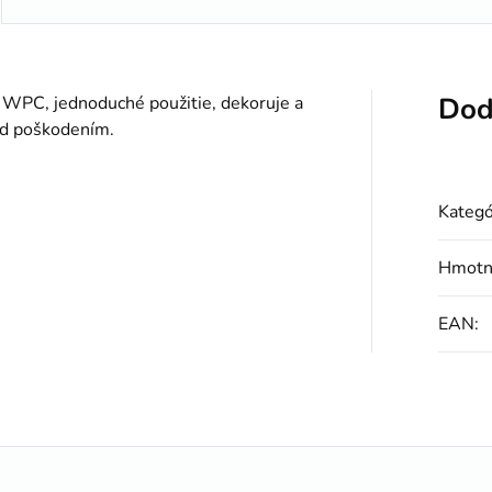
Dod
y WPC, jednoduché použitie, dekoruje a
red poškodením.
Kategó
Hmotn
EAN
: