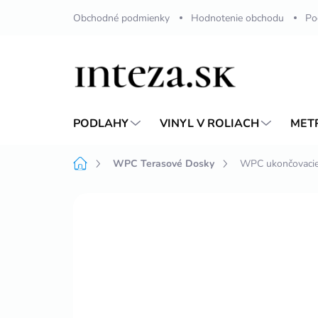
Prejsť
Obchodné podmienky
Hodnotenie obchodu
Po
na
obsah
PODLAHY
VINYL V ROLIACH
MET
Domov
WPC Terasové Dosky
WPC ukončovacie
Neohodnotené
Podrobnosti hodnote