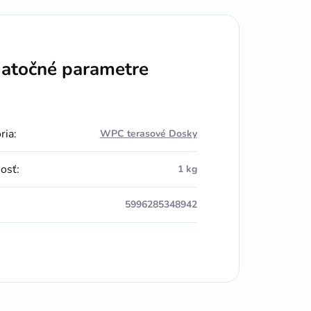
atočné parametre
ria
:
WPC terasové Dosky
osť
:
1 kg
5996285348942