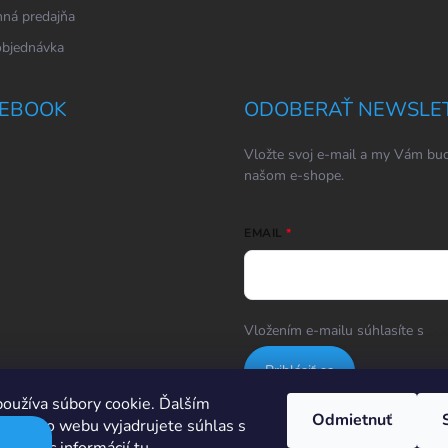
ná predajňa
objednávka
EBOOK
ODOBERAŤ NEWSLE
Vložte svoj e-mail a my Vám bud
našom e-shope.
EMAIL
Vložením e-mailu súhlasíte s
po
Prihlásiť sa
oužíva súbory cookie. Ďalším
Odmietnuť
m tohto webu vyjadrujete súhlas s
Hodnotenie obchodu