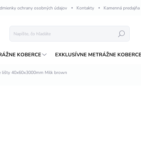
dmienky ochrany osobných údajov
Kontakty
Kamenná predajňa
Hľadať
RÁŽNE KOBERCE
EXKLUSÍVNE METRÁŽNE KOBERC
 lišty 40x60x3000mm Milk brown
nia
ZNAČKA:
AR LINE
€12,87
/ ks
Jednotková
€4,29 / 1 m
cena:
SKLADOM
MÔŽEME DORUČIŤ DO:
14.8.