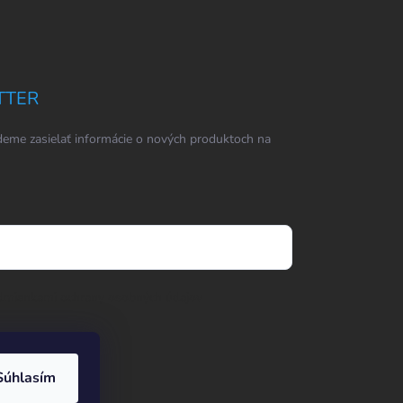
TTER
eme zasielať informácie o nových produktoch na
dmienkami ochrany osobných údajov
Súhlasím