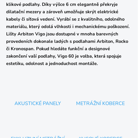
í
klikové podlahy. Díky výšce 6 cm elegantně překryje
p
dilatační mezery a zároveň umožňuje skrýt elektrické
r
v
kabely či síťová vedení. Vyrábí se z kvalitního, odolného
k
materiálu, který odolá vlhkosti i mechanickému poškození.
y
Lišty Arbiton Vigo jsou dostupné v mnoha barevných
v
provedeních dokonale ladých s podlahami Arbiton, Rocko
ý
p
či Kronospan. Pokud hledáte funkční a designové
i
zakončení vaší podlahy, Vigo 60 je volba, která spojuje
s
estetiku, odolnost a jednoduchost montáže.
u
AKUSTICKÉ PANELY
METRÁŽNÍ KOBERCE