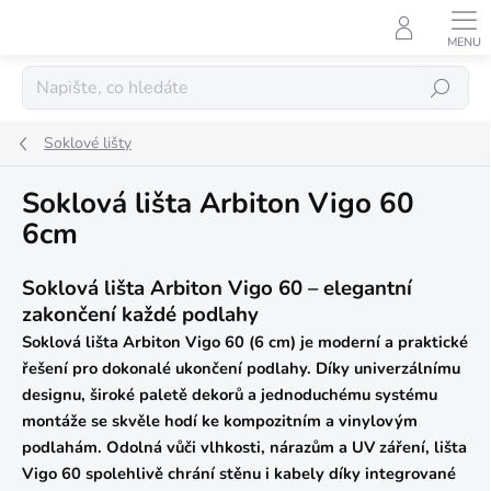
Přejít
na
obsah
Hledat
Soklové lišty
Soklová lišta Arbiton Vigo 60
6cm
Soklová lišta Arbiton Vigo 60 – elegantní
zakončení každé podlahy
Soklová lišta Arbiton Vigo 60 (6 cm) je moderní a praktické
řešení pro dokonalé ukončení podlahy. Díky univerzálnímu
designu, široké paletě dekorů a jednoduchému systému
montáže se skvěle hodí ke kompozitním a vinylovým
podlahám. Odolná vůči vlhkosti, nárazům a UV záření, lišta
Vigo 60 spolehlivě chrání stěnu i kabely díky integrované