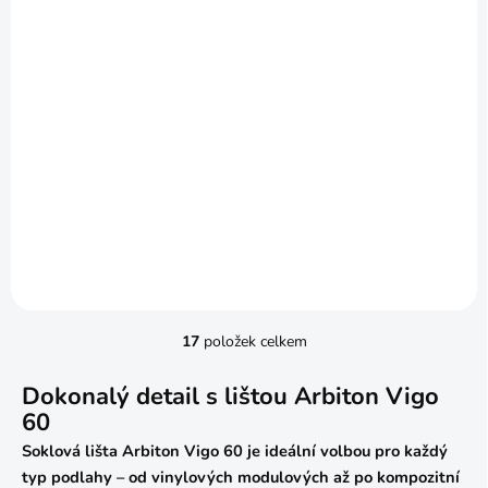
SKLADOM
vnitřní rohové prvky k
lištám Vigo 2ks
149,86 Kč
/ balení
Detail
17
položek celkem
O
v
l
Dokonalý detail s lištou Arbiton Vigo
á
60
d
Soklová lišta Arbiton Vigo 60 je ideální volbou pro každý
a
c
typ podlahy – od vinylových modulových až po kompozitní