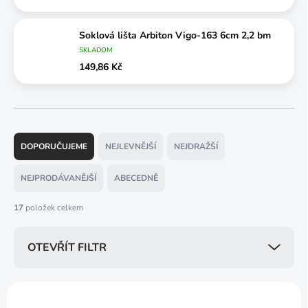
Soklová lišta Arbiton Vigo-163 6cm 2,2 bm
SKLADOM
149,86 Kč
Ř
a
DOPORUČUJEME
NEJLEVNĚJŠÍ
NEJDRAŽŠÍ
z
e
NEJPRODÁVANĚJŠÍ
ABECEDNĚ
n
í
17
položek celkem
p
r
OTEVŘÍT FILTR
o
d
u
V
k
ý
NAJPREDÁVANEJŠIE