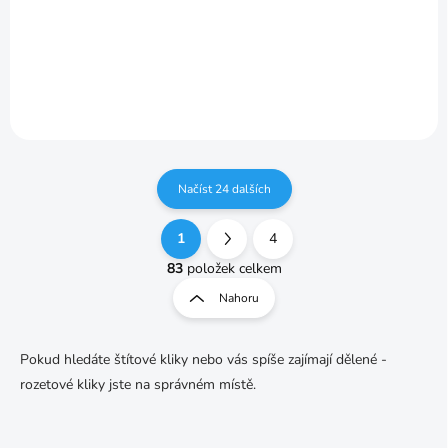
507,05 Kč
/ ks
Detail
Detail
Načíst 24 dalších
1
4
O
S
v
t
83
položek celkem
l
r
Nahoru
á
á
d
n
a
k
c
Pokud hledáte štítové kliky nebo vás spíše zajímají dělené -
o
í
rozetové kliky jste na správném místě.
p
v
r
á
v
n