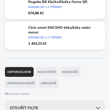
Regatta BB Kľučka/Kľučka čierna QR
DODANIE DO 1-2 TÝŽDŇOV
676,88 Kč
Click smart SMCSMO klika/klika satén
mosaz
DODANIE DO 1-2 TÝŽDŇOV
1 453,23 Kč
Ř
a
DOPORUČUJEME
NEJLEVNĚJŠÍ
NEJDRAŽŠÍ
z
e
NEJPRODÁVANĚJŠÍ
ABECEDNĚ
n
í
83
položek celkem
p
r
OTEVŘÍT FILTR
o