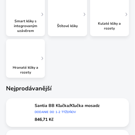
Smart kliky s
Kulaté kliky a
integrovaným
Štítové kliky
rozety
uzávěrem
Hranaté kliky a
rozety
Nejprodávanější
Santia BB Kľučka/Kľučka mosadz
DODANIE DO 1-2 TÝŽDŇOV
846,71 Kč