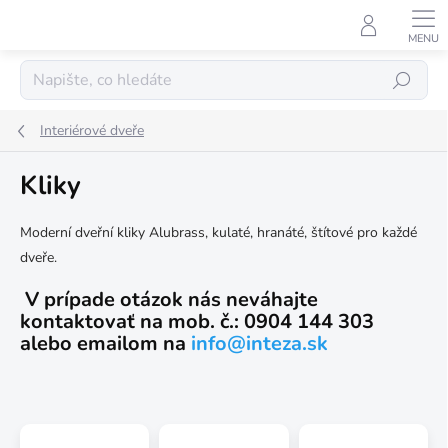
Přejít
na
obsah
Hledat
Interiérové ​​dveře
Kliky
Moderní dveřní kliky Alubrass, kulaté, hranáté, štítové pro každé
dveře.
V prípade otázok nás neváhajte
kontaktovať na mob. č.: 0904 144 303
alebo
emailom
na
info@inteza.sk