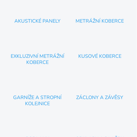
k
í
y
v
ý
AKUSTICKÉ PANELY
METRÁŽNÍ KOBERCE
p
i
s
u
EXKLUZIVNÍ METRÁŽNÍ
KUSOVÉ KOBERCE
KOBERCE
GARNÍŽE A STROPNÍ
ZÁCLONY A ZÁVĚSY
KOLEJNICE