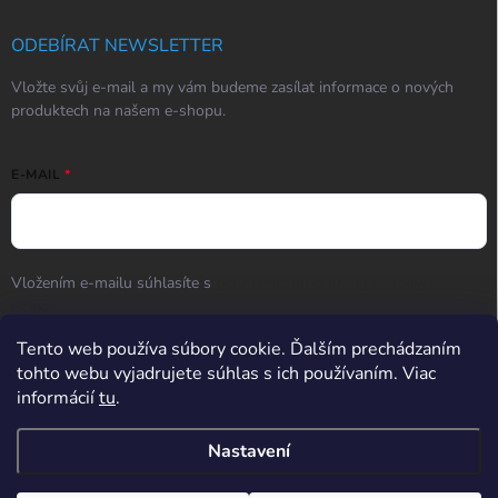
ODEBÍRAT NEWSLETTER
Vložte svůj e-mail a my vám budeme zasílat informace o nových
produktech na našem e-shopu.
E-MAIL
Vložením e-mailu súhlasíte s
podmienkami ochrany osobných
údajov
Přihlásit se
Tento web používa súbory cookie. Ďalším prechádzaním
tohto webu vyjadrujete súhlas s ich používaním. Viac
informácií
tu
.
Hodnotenie obchodu
Nastavení
Potřebujete poradit? Po-So od 9:00 do 17:00, Ne od