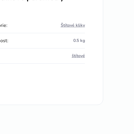
rie
:
Štítové kliky
ost
:
0.5 kg
štítové