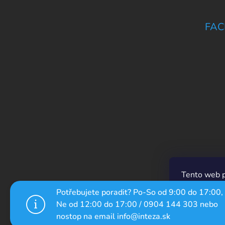
FAC
Tento web p
prechádzaní
Potřebujete poradit? Po-So od 9:00 do 17:00,
ich používan
Ne od 12:00 do 17:00 / 0904 144 303 nebo
nostop na email info@inteza.sk
Nastaven