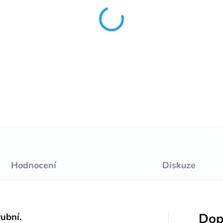
−
+
DETAILNÍ INFORMACE
Hodnocení
Diskuze
Dop
ubní.