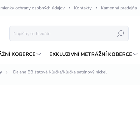
mienky ochrany osobných údajov
Kontakty
Kamenná predajňa
Hledat
ÁŽNÍ KOBERCE
EXKLUZIVNÍ METRÁŽNÍ KOBERCE
y
Dajana BB štítová Kľučka/Kľučka saténový nickel
ení
ZNAČKA:
ALUBRASS
360,73 Kč
/ ks
Měrná
DODANIE DO 1-2 TÝŽDŇ
cena:
MŮŽEME DORUČIT DO:
24.08