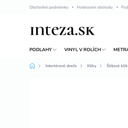
Přejít
Obchodné podmienky
Hodnocení obchodu
Pod
na
obsah
PODLAHY
VINYL V ROLÍCH
METR
Domů
Interiérové ​​dveře
Kliky
Štítové klik
Neohodnoceno
Podrobnosti hodnoc