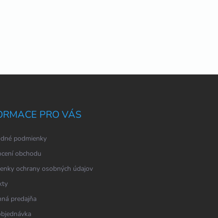
ORMACE PRO VÁS
dné podmienky
cení obchodu
enky ochrany osobných údajov
kty
ná predajňa
objednávka