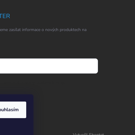
TER
eme zasílat informace o nových produktech na
dmienkami ochrany osobných údajov
ouhlasím
Vytvořil Shoptet