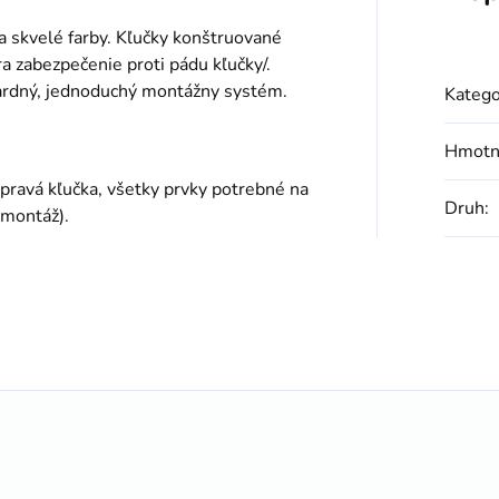
 a skvelé farby. Kľučky konštruované
tra zabezpečenie proti pádu kľučky/.
dardný, jednoduchý montážny systém.
Katego
Hmotn
a pravá kľučka, všetky prvky potrebné na
Druh
:
 montáž).