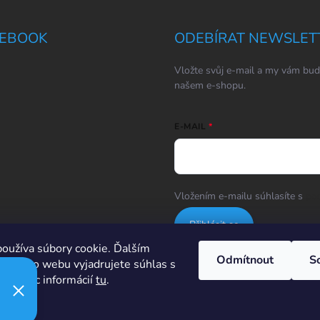
EBOOK
ODEBÍRAT NEWSLET
Vložte svůj e-mail a my vám bud
našem e-shopu.
E-MAIL
Vložením e-mailu súhlasíte s
po
Přihlásit se
oužíva súbory cookie. Ďalším
Odmítnout
S
m tohto webu vyjadrujete súhlas s
Hodnotenie obchodu
ím. Viac informácií
tu
.
í