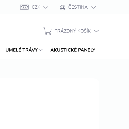
CZK
ČEŠTINA
Moje objednávka
PRÁZDNÝ KOŠÍK
NÁKUPNÍ
KOŠÍK
UMELÉ TRÁVY
AKUSTICKÉ PANELY
WPC TER
OV
.2026
MOŽNOSTI DORUČENÍ