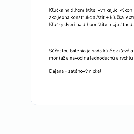
Kľučka na dlhom štíte, vynikajúci výkon
ako jedna konštrukcia /štít + kľučka, ex
Kľučky dverí na dlhom štíte majú štan
Súčasťou balenia je sada kľučiek (ľavá 
montáž a návod na jednoduchú a rýchlu
Dajana - saténový nickel