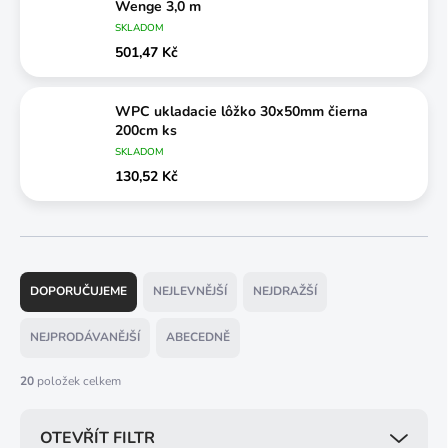
Wenge 3,0 m
SKLADOM
501,47 Kč
WPC ukladacie lôžko 30x50mm čierna
200cm ks
SKLADOM
130,52 Kč
Ř
a
DOPORUČUJEME
NEJLEVNĚJŠÍ
NEJDRAŽŠÍ
z
e
NEJPRODÁVANĚJŠÍ
ABECEDNĚ
n
í
20
položek celkem
p
r
OTEVŘÍT FILTR
o