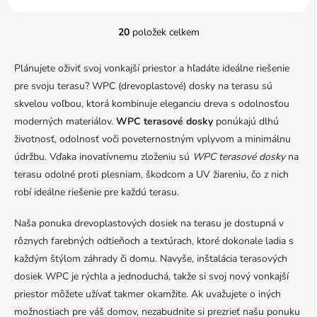
20
položek celkem
O
v
l
Plánujete oživiť svoj vonkajší priestor a hľadáte ideálne riešenie
á
pre svoju terasu? WPC (drevoplastové) dosky na terasu sú
d
a
skvelou voľbou, ktorá kombinuje eleganciu dreva s odolnosťou
c
moderných materiálov.
WPC terasové dosky
ponúkajú dlhú
í
životnosť, odolnosť voči poveternostným vplyvom a minimálnu
p
údržbu. Vďaka inovatívnemu zloženiu sú
r
WPC terasové dosky
na
v
terasu odolné proti plesniam, škodcom a UV žiareniu, čo z nich
k
robí ideálne riešenie pre každú terasu.
y
v
Naša ponuka drevoplastových dosiek na terasu je dostupná v
ý
p
rôznych farebných odtieňoch a textúrach, ktoré dokonale ladia s
i
každým štýlom záhrady či domu. Navyše, inštalácia terasových
s
dosiek WPC je rýchla a jednoduchá, takže si svoj nový vonkajší
u
priestor môžete užívať takmer okamžite. Ak uvažujete o iných
možnostiach pre váš domov, nezabudnite si prezrieť našu ponuku