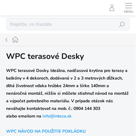
Přejít
na
obsah
Hledat
Domů
WPC terasové Desky
WPC terasové Dosky. Ideálna, nadčasová krytina pre terasy a
balkóny v 4 dekoroch, dodávaná v 2 a 3 metrových dĺžkach,
dlhá životnosť vďaka hrúbke 24mm a šírke 140mm a
nenáročná montáž, nižšie si môžete stiahnuť návod na montáž
a výpočet potrebného materiálu.
V prípade otázok nás
neváhajte kontaktovať na mob. č.: 0904 144 303
alebo
e
mailom
na
info@inteza.sk
WPC NÁVOD NA POUŽITIE POKLÁDKU