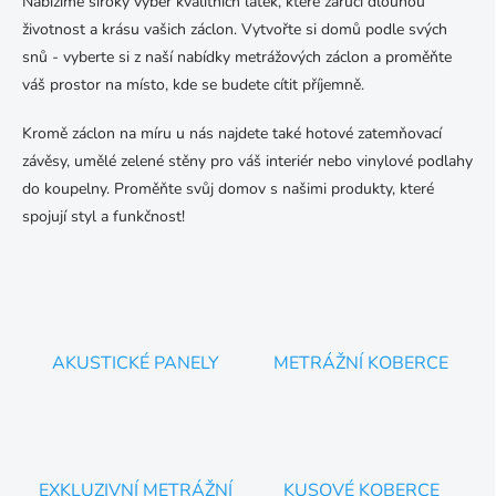
Nabízíme široký výběr kvalitních látek, které zaručí dlouhou
p
v
životnost a krásu vašich záclon. Vytvořte si domů podle svých
r
á
v
snů - vyberte si z naší nabídky metrážových záclon a proměňte
n
k
váš prostor na místo, kde se budete cítit příjemně.
í
y
v
Kromě záclon na míru u nás najdete také hotové zatemňovací
ý
závěsy, umělé zelené stěny pro váš interiér nebo vinylové podlahy
p
i
do koupelny. Proměňte svůj domov s našimi produkty, které
s
spojují styl a funkčnost!
u
AKUSTICKÉ PANELY
METRÁŽNÍ KOBERCE
EXKLUZIVNÍ METRÁŽNÍ
KUSOVÉ KOBERCE