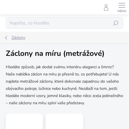
Přejít
na
obsah
Hledat
Záclony
Záclony na míru (metrážové)
Hledáte způsob, jak dodat svému interiéru eleganci a šmrnc?
Naše nabídka záclon na míru je přesně to, co potřebujete! U nás
najdete metrážové záclony, které dokonale zapadnou do vašeho
obývacího pokoje, ložnice nebo kuchyně. Nezáleží na tom, jestli
hledáte moderní vzory, jemné klasiky, nebo něco zcela jedinečného
– naše záclony na míru splní vaše představy.