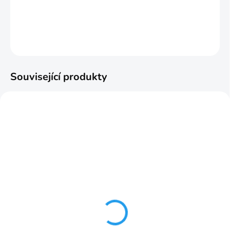
DETAILNÍ INFORMACE
ZEPTAT SE
HLÍDAT
Související produkty
NAJPREDÁVANEJŠIE
ODPORÚČAME
SKLADOM
Riasiaca páska ceruzka
1:2 50mm č.2
30,33 Kč