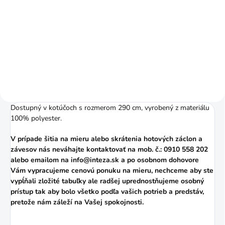
Do košíku
Pomer riasenia je 1:2 (napr. 3 m
záclony nariasite na 1,5 m)
Dostupný v kotúčoch s rozmerom 290 cm, vyrobený z materiálu
100% polyester.
V prípade šitia na mieru alebo skrátenia hotových záclon a
závesov nás neváhajte kontaktovať na mob. č.: 0910 558 202
alebo
emailom
na info@inteza.sk a po osobnom dohovore
Vám vypracujeme cenovú ponuku na mieru, nechceme aby ste
vypĺňali zložité tabuľky ale radšej uprednostňujeme osobný
prístup tak aby bolo všetko podľa vašich potrieb a predstáv,
pretože nám záleží na Vašej spokojnosti.