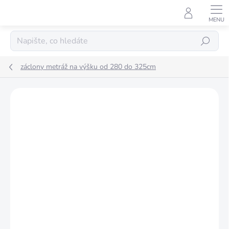
Přejít
na
obsah
Hledat
záclony metráž na výšku od 280 do 325cm
Podrobnosti hodnocení
Neohodnoceno
EXCLUSIVE