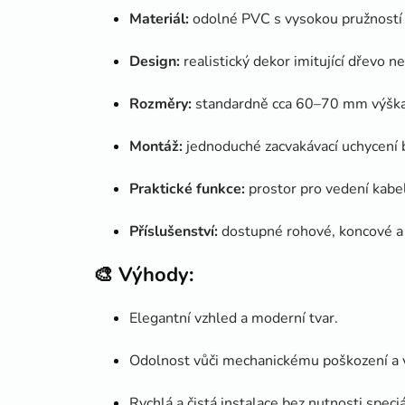
Materiál:
odolné PVC s vysokou pružností – 
Design:
realistický dekor imitující dřevo 
Rozměry:
standardně cca 60–70 mm výška, d
Montáž:
jednoduché zacvakávací uchycení b
Praktické funkce:
prostor pro vedení kabel
Příslušenství:
dostupné rohové, koncové a 
🎨
Výhody:
Elegantní vzhled a moderní tvar.
Odolnost vůči mechanickému poškození a v
Rychlá a čistá instalace bez nutnosti speciá