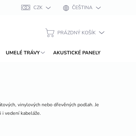
CZK
ČEŠTINA
Moje objednávka
PRÁZDNÝ KOŠÍK
NÁKUPNÍ
KOŠÍK
UMELÉ TRÁVY
AKUSTICKÉ PANELY
WPC TER
átových, vinylových nebo dřevěných podlah. Je
 i vedení kabeláže.