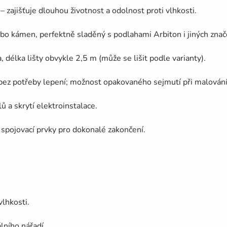
zajišťuje dlouhou životnost a odolnost proti vlhkosti.
nebo kámen, perfektně sladěný s podlahami Arbiton i jiných znač
élka lišty obvykle 2,5 m (může se lišit podle varianty).
ez potřeby lepení; možnost opakovaného sejmutí při malování 
ů a skrytí elektroinstalace.
spojovací prvky pro dokonalé zakončení.
lhkosti.
lního nářadí.