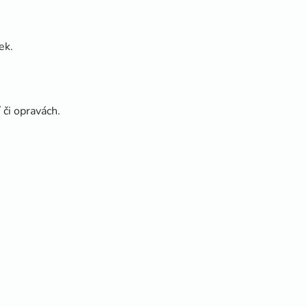
ek.
či opravách.