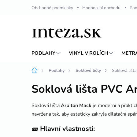
Přejít
Obchodné podmienky
Hodnocení obchodu
Pod
na
obsah
PODLAHY
VINYL V ROLÍCH
METR
Domů
Podlahy
Soklové lišty
Soklová lišt
Soklová lišta PVC A
Soklová lišta
Arbiton Mack
je moderní a praktic
navržena tak, aby esteticky zakryla dilatační sp
🧱
Hlavní vlastnosti: