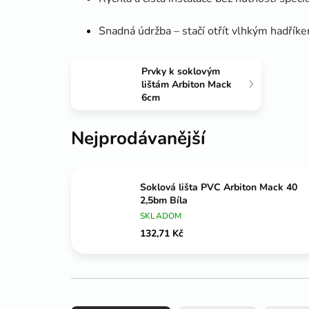
Snadná údržba – stačí otřít vlhkým hadřík
Prvky k soklovým
lištám Arbiton Mack
6cm
Nejprodávanější
Soklová lišta PVC Arbiton Mack 40
2,5bm Bíla
SKLADOM
132,71 Kč
Ř