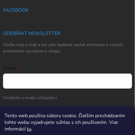
FACEBOOK
ODEBÍRAT NEWSLETTER
Vložte svůj e-mail a my vám budeme zasílat informace o nových
produktech na našem e-shopu.
E-MAIL
Vložením e-mailu súhlasíte s
podmienkami ochrany osobných
údajov
Tento web používa súbory cookie. Ďalším prechádzaním
Přihlásit se
tohto webu vyjadrujete súhlas s ich používaním. Viac
informácií
tu
.