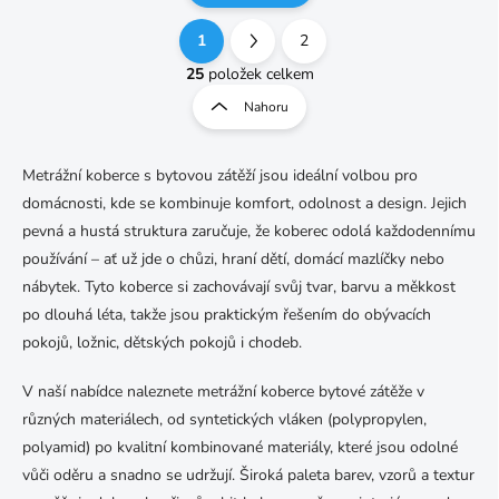
1
2
O
S
v
t
25
položek celkem
l
r
Nahoru
á
á
d
n
a
k
c
Metrážní koberce s bytovou zátěží jsou ideální volbou pro
o
í
domácnosti, kde se kombinuje komfort, odolnost a design. Jejich
p
v
pevná a hustá struktura zaručuje, že koberec odolá každodennímu
r
á
v
používání – ať už jde o chůzi, hraní dětí, domácí mazlíčky nebo
n
k
nábytek. Tyto koberce si zachovávají svůj tvar, barvu a měkkost
í
y
po dlouhá léta, takže jsou praktickým řešením do obývacích
v
pokojů, ložnic, dětských pokojů i chodeb.
ý
p
i
V naší nabídce naleznete metrážní koberce bytové zátěže v
s
různých materiálech, od syntetických vláken (polypropylen,
u
polyamid) po kvalitní kombinované materiály, které jsou odolné
vůči oděru a snadno se udržují. Široká paleta barev, vzorů a textur