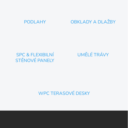
PODLAHY
OBKLADY A DLAŽBY
SPC & FLEXIBILNÍ
UMĚLÉ TRÁVY
STĚNOVÉ PANELY
WPC TERASOVÉ DESKY
Z
á
p