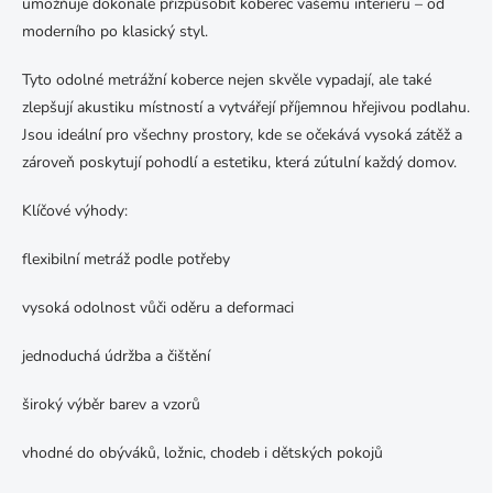
umožňuje dokonale přizpůsobit koberec vašemu interiéru – od
moderního po klasický styl.
Tyto odolné metrážní koberce nejen skvěle vypadají, ale také
zlepšují akustiku místností a vytvářejí příjemnou hřejivou podlahu.
Jsou ideální pro všechny prostory, kde se očekává vysoká zátěž a
zároveň poskytují pohodlí a estetiku, která zútulní každý domov.
Klíčové výhody:
flexibilní metráž podle potřeby
vysoká odolnost vůči oděru a deformaci
jednoduchá údržba a čištění
široký výběr barev a vzorů
vhodné do obýváků, ložnic, chodeb i dětských pokojů