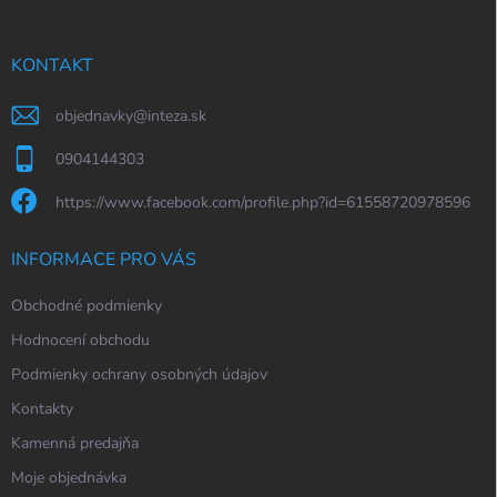
a
t
í
KONTAKT
objednavky
@
inteza.sk
0904144303
https://www.facebook.com/profile.php?id=61558720978596
INFORMACE PRO VÁS
Obchodné podmienky
Hodnocení obchodu
Podmienky ochrany osobných údajov
Kontakty
Kamenná predajňa
Moje objednávka