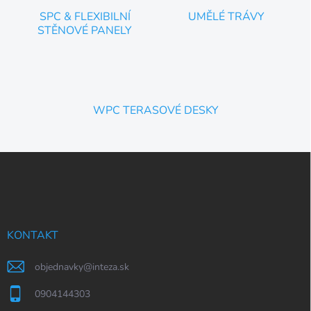
SPC & FLEXIBILNÍ
UMĚLÉ TRÁVY
STĚNOVÉ PANELY
WPC TERASOVÉ DESKY
Z
á
p
a
t
í
KONTAKT
objednavky
@
inteza.sk
0904144303