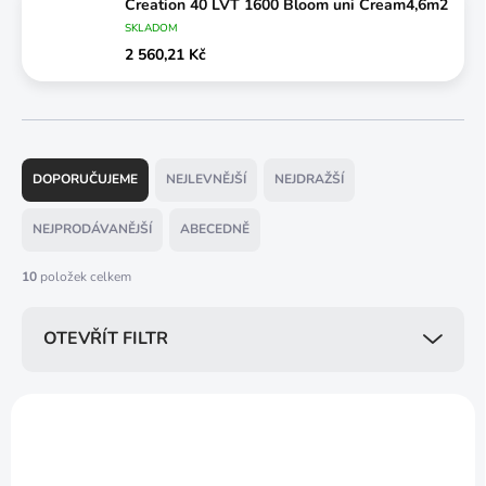
Creation 40 LVT 1600 Bloom uni Cream4,6m2
SKLADOM
2 560,21 Kč
Ř
a
DOPORUČUJEME
NEJLEVNĚJŠÍ
NEJDRAŽŠÍ
z
e
NEJPRODÁVANĚJŠÍ
ABECEDNĚ
n
í
10
položek celkem
p
r
OTEVŘÍT FILTR
o
d
u
V
k
ý
VÍCE ZA MÉNĚ
VÍCE ZA MÉNĚ
t
p
ů
i