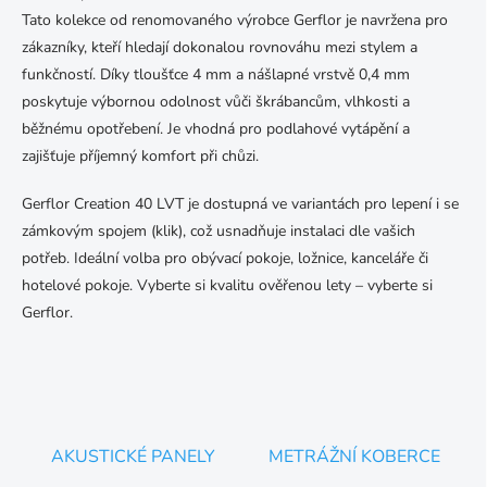
á
Tato kolekce od renomovaného výrobce Gerflor je navržena pro
d
a
zákazníky, kteří hledají dokonalou rovnováhu mezi stylem a
c
funkčností. Díky tloušťce 4 mm a nášlapné vrstvě 0,4 mm
í
poskytuje výbornou odolnost vůči škrábancům, vlhkosti a
p
běžnému opotřebení. Je vhodná pro podlahové vytápění a
r
v
zajišťuje příjemný komfort při chůzi.
k
y
Gerflor Creation 40 LVT je dostupná ve variantách pro lepení i se
v
zámkovým spojem (klik), což usnadňuje instalaci dle vašich
ý
p
potřeb. Ideální volba pro obývací pokoje, ložnice, kanceláře či
i
hotelové pokoje. Vyberte si kvalitu ověřenou lety – vyberte si
s
Gerflor.
u
AKUSTICKÉ PANELY
METRÁŽNÍ KOBERCE