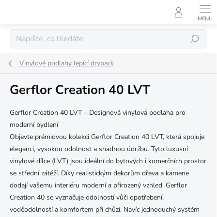
Přejít
na
obsah
Hledat
Vinylové podlahy lepící dryback
Gerflor Creation 40 LVT
Gerflor Creation 40 LVT – Designová vinylová podlaha pro
moderní bydlení
Objevte prémiovou kolekci Gerflor Creation 40 LVT, která spojuje
eleganci, vysokou odolnost a snadnou údržbu. Tyto luxusní
vinylové dílce (LVT) jsou ideální do bytových i komerčních prostor
se střední zátěží. Díky realistickým dekorům dřeva a kamene
dodají vašemu interiéru moderní a přirozený vzhled. Gerflor
Creation 40 se vyznačuje odolností vůči opotřebení,
voděodolností a komfortem při chůzi. Navíc jednoduchý systém