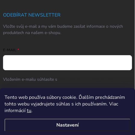
ODEBÍRAT NEWSLETTER
Vložte svůj e-mail a my vám budeme zasílat informace o nových
produktech na našem e-shopu.
E-MAIL
Vložením e-mailu súhlasíte s
podmienkami ochrany osobných
údajov
Přihlásit se
Tento web používa súbory cookie. Ďalším prechádzaním
tohto webu vyjadrujete súhlas s ich používaním. Viac
informácií
tu
.
Hodnotenie obchodu
Nastavení