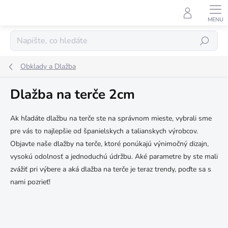
Přejít
na
obsah
Hledat
Obklady a Dlažba
Dlažba na terče 2cm
Ak hľadáte dlažbu na terče ste na správnom mieste, vybrali sme
pre vás to najlepšie od španielskych a talianskych výrobcov.
Objavte naše dlažby na terče, ktoré ponúkajú výnimočný dizajn,
vysokú odolnosť a jednoduchú údržbu. Aké parametre by ste mali
zvážiť pri výbere a aká dlažba na terče je teraz trendy, poďte sa s
nami pozrieť!