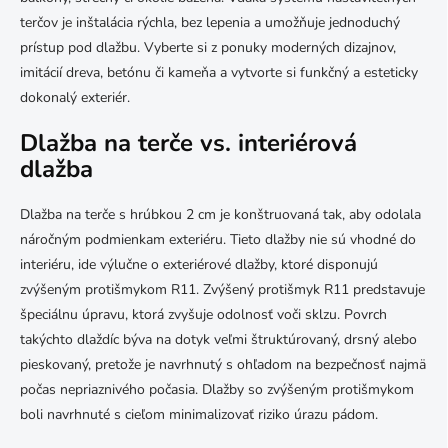
terčov je inštalácia rýchla, bez lepenia a umožňuje jednoduchý
prístup pod dlažbu. Vyberte si z ponuky moderných dizajnov,
imitácií dreva, betónu či kameňa a vytvorte si funkčný a esteticky
dokonalý exteriér.
Dlažba na terče vs. interiérová
dlažba
Dlažba na terče s hrúbkou 2 cm je konštruovaná tak, aby odolala
náročným podmienkam exteriéru. Tieto dlažby nie sú vhodné do
interiéru, ide výlučne o exteriérové dlažby, ktoré disponujú
zvýšeným protišmykom R11. Zvýšený protišmyk R11 predstavuje
špeciálnu úpravu, ktorá zvyšuje odolnosť voči sklzu. Povrch
takýchto dlaždíc býva na dotyk veľmi štruktúrovaný, drsný alebo
pieskovaný, pretože je navrhnutý s ohľadom na bezpečnosť najmä
počas nepriaznivého počasia. Dlažby so zvýšeným protišmykom
boli navrhnuté s cieľom minimalizovať riziko úrazu pádom.