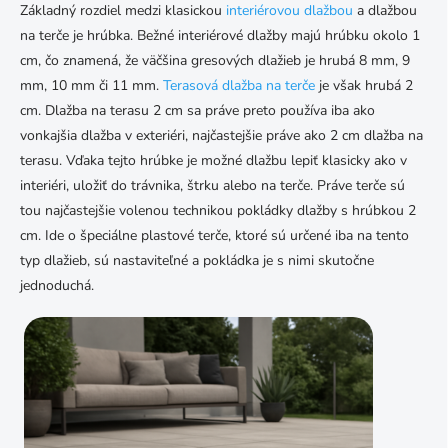
Základný rozdiel medzi klasickou
interiérovou dlažbou
a dlažbou
na terče je hrúbka. Bežné interiérové dlažby majú hrúbku okolo 1
cm, čo znamená, že väčšina gresových dlažieb je hrubá 8 mm, 9
mm, 10 mm či 11 mm.
Terasová dlažba na terče
je však hrubá 2
cm. Dlažba na terasu 2 cm sa práve preto používa iba ako
vonkajšia dlažba v exteriéri, najčastejšie práve ako 2 cm dlažba na
terasu. Vďaka tejto hrúbke je možné dlažbu lepiť klasicky ako v
interiéri, uložiť do trávnika, štrku alebo na terče. Práve terče sú
tou najčastejšie volenou technikou pokládky dlažby s hrúbkou 2
cm. Ide o špeciálne plastové terče, ktoré sú určené iba na tento
typ dlažieb, sú nastaviteľné a pokládka je s nimi skutočne
jednoduchá.