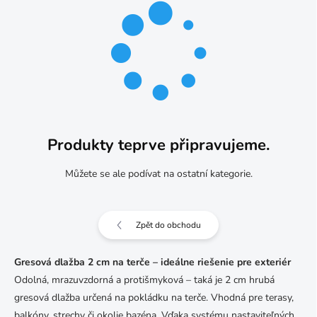
Produkty teprve připravujeme.
Můžete se ale podívat na ostatní kategorie.
Zpět do obchodu
Gresová dlažba 2 cm na terče – ideálne riešenie pre exteriér
Odolná, mrazuvzdorná a protišmyková – taká je 2 cm hrubá
gresová dlažba určená na pokládku na terče. Vhodná pre terasy,
balkóny, strechy či okolie bazéna. Vďaka systému nastaviteľných