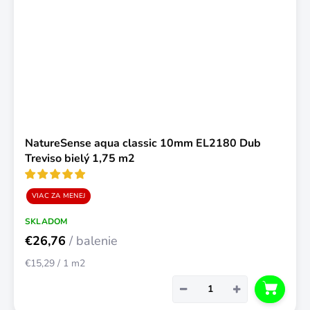
NatureSense aqua classic 10mm EL2180 Dub
Treviso bielý 1,75 m2
VIAC ZA MENEJ
SKLADOM
€26,76
/ balenie
Jednotková
€15,29 / 1 m2
cena:
−
+