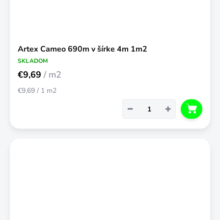
Artex Cameo 690m v šírke 4m 1m2
SKLADOM
€9,69
/ m2
Jednotková
€9,69 / 1 m2
cena:
−
+