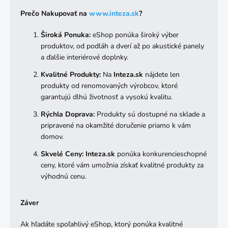
Prečo Nakupovať na
www
.inteza
.sk
?
Široká Ponuka:
eShop ponúka široký výber
produktov, od podláh a dverí až po akustické panely
a ďalšie interiérové doplnky.
Kvalitné Produkty:
Na
Inteza.sk
nájdete len
produkty od renomovaných výrobcov, ktoré
garantujú dlhú životnosť a vysokú kvalitu.
Rýchla Doprava:
Produkty sú dostupné na sklade a
pripravené na okamžité doručenie priamo k vám
domov.
Skvelé Ceny:
Inteza.sk
ponúka konkurencieschopné
ceny, ktoré vám umožnia získať kvalitné produkty za
výhodnú cenu.
Záver
Ak hľadáte spoľahlivý eShop, ktorý ponúka kvalitné