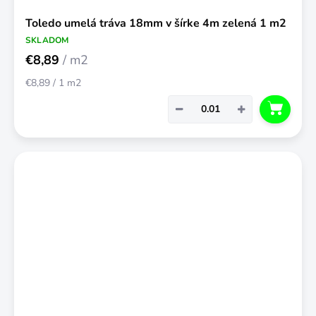
Toledo umelá tráva 18mm v šírke 4m zelená 1 m2
SKLADOM
€8,89
/ m2
Jednotková
€8,89 / 1 m2
cena:
−
+