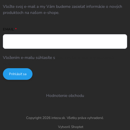
Vložte svoj e-mail a my Vám budeme zasielať informácie o nových
produktoch na našom e-shope.
EMAIL
Vložením e-mailu súhlasíte s
podmienkami ochrany osobných
údajov
Prihlásiť sa
Hodnotenie obchodu
Copyright 2026
inteza.sk
. Všetky práva vyhradené.
Vytvoril Shoptet