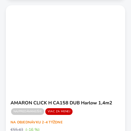
AMARON CLICK H CA158 DUB Harlow 1,4m2
NAJPREDÁVANEJŠIE
VIAC ZA MENEJ
NA OBJEDNÁVKU 2-4 TÝŽDNE
€55,43
(–16 %)