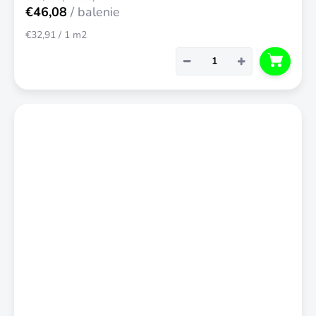
€46,08
/ balenie
Jednotková
€32,91 / 1 m2
cena:
−
+