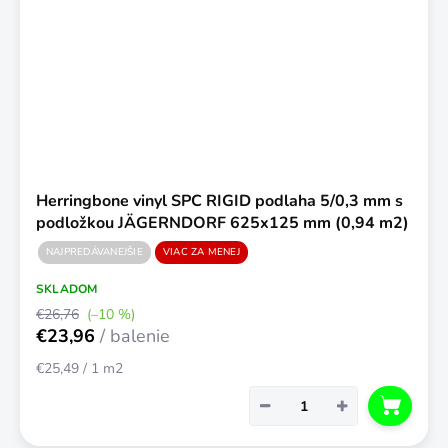
Herringbone vinyl SPC RIGID podlaha 5/0,3 mm s
podložkou JÄGERNDORF 625x125 mm (0,94 m2)
NAJPREDÁVANEJŠIE
VIAC ZA MENEJ
SKLADOM
€26,76
(–10 %)
€23,96
/ balenie
Jednotková
€25,49 / 1 m2
cena:
−
+