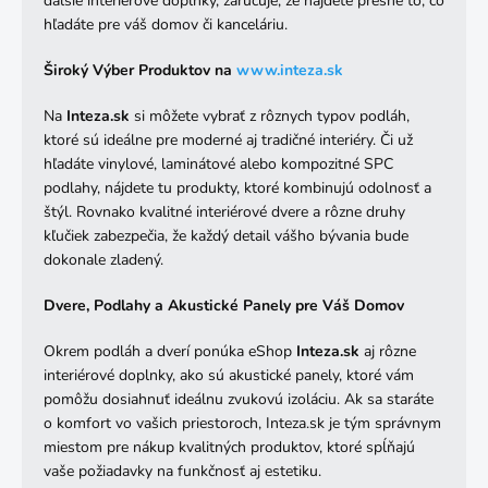
ďalšie interiérové doplnky, zaručuje, že nájdete presne to, čo
hľadáte pre váš domov či kanceláriu.
Široký Výber Produktov na
www
.inteza
.sk
Na
Inteza.sk
si môžete vybrať z rôznych typov podláh,
ktoré sú ideálne pre moderné aj tradičné interiéry. Či už
hľadáte vinylové, laminátové alebo kompozitné SPC
podlahy, nájdete tu produkty, ktoré kombinujú odolnosť a
štýl. Rovnako kvalitné interiérové dvere a rôzne druhy
kľučiek zabezpečia, že každý detail vášho bývania bude
dokonale zladený.
Dvere, Podlahy a Akustické Panely pre Váš Domov
Okrem podláh a dverí ponúka eShop
Inteza.sk
aj rôzne
interiérové doplnky, ako sú akustické panely, ktoré vám
pomôžu dosiahnuť ideálnu zvukovú izoláciu. Ak sa staráte
o komfort vo vašich priestoroch, Inteza.sk je tým správnym
miestom pre nákup kvalitných produktov, ktoré spĺňajú
vaše požiadavky na funkčnosť aj estetiku.