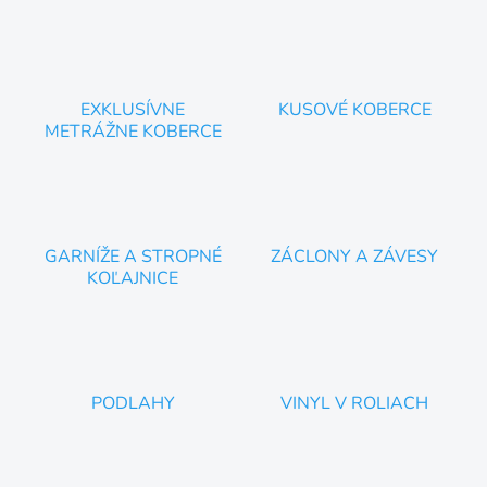
m
o
b
c
EXKLUSÍVNE
KUSOVÉ KOBERCE
h
METRÁŽNE KOBERCE
o
d
e
I
GARNÍŽE A STROPNÉ
ZÁCLONY A ZÁVESY
KOĽAJNICE
n
t
e
z
a
PODLAHY
VINYL V ROLIACH