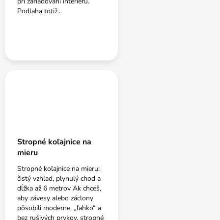
pri zariaďovaní interiéru.
Podlaha totiž...
Stropné koľajnice na
mieru
Stropné koľajnice na mieru:
čistý vzhľad, plynulý chod a
dĺžka až 6 metrov Ak chceš,
aby závesy alebo záclony
pôsobili moderne, „ľahko“ a
bez rušivých prvkov, stropné