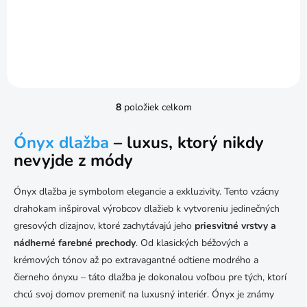
cena:
cena:
Do košíka
Do košíka
8
položiek celkom
O
v
l
Ónyx dlažba
– luxus, ktorý nikdy
á
nevyjde z módy
d
a
c
Ónyx dlažba je symbolom elegancie a exkluzivity. Tento vzácny
i
drahokam inšpiroval výrobcov dlažieb k vytvoreniu jedinečných
e
gresových dizajnov, ktoré zachytávajú jeho
priesvitné vrstvy a
p
r
nádherné farebné prechody
. Od klasických béžových a
v
krémových tónov až po extravagantné odtiene modrého a
k
čierneho ónyxu – táto dlažba je dokonalou voľbou pre tých, ktorí
y
v
chcú svoj domov premeniť na luxusný interiér. Ónyx je známy