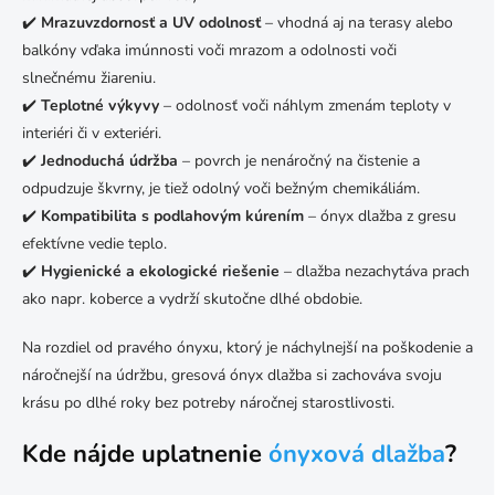
✔️
Mrazuvzdornosť a UV odolnosť
– vhodná aj na terasy alebo
balkóny vďaka imúnnosti voči mrazom a odolnosti voči
slnečnému žiareniu.
✔️
Teplotné výkyvy
– odolnosť voči náhlym zmenám teploty v
interiéri či v exteriéri.
✔️
Jednoduchá údržba
– povrch je nenáročný na čistenie a
odpudzuje škvrny, je tiež odolný voči bežným chemikáliám.
✔️
Kompatibilita s podlahovým kúrením
– ónyx dlažba z gresu
efektívne vedie teplo.
✔️
Hygienické a ekologické riešenie
– dlažba nezachytáva prach
ako napr. koberce a vydrží skutočne dlhé obdobie.
Na rozdiel od pravého ónyxu, ktorý je náchylnejší na poškodenie a
náročnejší na údržbu, gresová ónyx dlažba si zachováva svoju
krásu po dlhé roky bez potreby náročnej starostlivosti.
Kde nájde uplatnenie
ónyxová dlažba
?