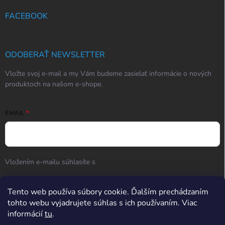
FACEBOOK
ODOBERAŤ NEWSLETTER
Vložte svoj e-mail a my Vám budeme zasielať informácie o nových
produktoch na našom e-shope.
EMAIL
Vložením e-mailu súhlasíte s
podmienkami ochrany osobných
údajov
Prihlásiť sa
Tento web používa súbory cookie. Ďalším prechádzaním
tohto webu vyjadrujete súhlas s ich používaním. Viac
informácií
tu
.