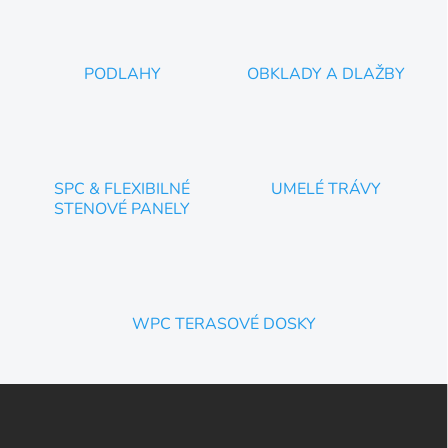
PODLAHY
OBKLADY A DLAŽBY
SPC & FLEXIBILNÉ
UMELÉ TRÁVY
STENOVÉ PANELY
WPC TERASOVÉ DOSKY
Z
á
p