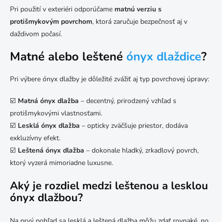
Pri použití v exteriéri odporúčame
matnú verziu s
protišmykovým povrchom
, ktorá zaručuje bezpečnosť aj v
daždivom počasí.
Matné alebo leštené
ónyx dlaždice
?
Pri výbere ónyx dlažby je dôležité zvážiť aj typ povrchovej úpravy:
☑️
Matná ónyx dlažba
– decentný, prirodzený vzhľad s
protišmykovými vlastnosťami.
☑️
Lesklá ónyx dlažba
– opticky zväčšuje priestor, dodáva
exkluzívny efekt.
☑️
Leštená ónyx dlažba
– dokonale hladký, zrkadlový povrch,
ktorý vyzerá mimoriadne luxusne.
Aký je rozdiel medzi leštenou a lesklou
ónyx dlažbou?
Na prvý pohľad sa lesklá a leštená dlažba môžu zdať rovnaké, no