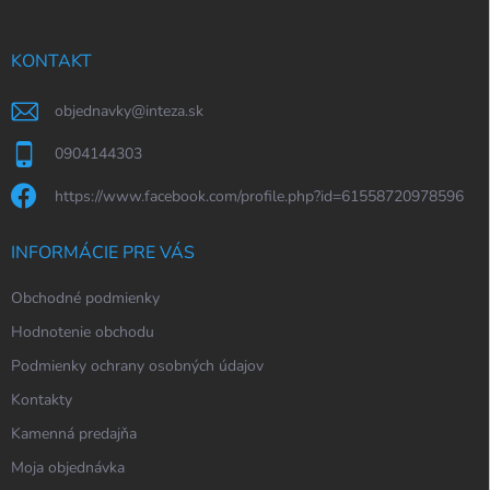
ä
t
i
KONTAKT
e
objednavky
@
inteza.sk
0904144303
https://www.facebook.com/profile.php?id=61558720978596
INFORMÁCIE PRE VÁS
Obchodné podmienky
Hodnotenie obchodu
Podmienky ochrany osobných údajov
Kontakty
Kamenná predajňa
Moja objednávka