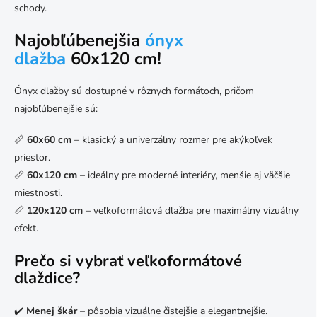
schody.
Najobľúbenejšia
ónyx
dlažba
60x120 cm!
Ónyx dlažby sú dostupné v rôznych formátoch, pričom
najobľúbenejšie sú:
📏
60x60 cm
– klasický a univerzálny rozmer pre akýkoľvek
priestor.
📏
60x120 cm
– ideálny pre moderné interiéry, menšie aj väčšie
miestnosti.
📏
120x120 cm
– veľkoformátová dlažba pre maximálny vizuálny
efekt.
Prečo si vybrať veľkoformátové
dlaždice?
✔️
Menej škár
– pôsobia vizuálne čistejšie a elegantnejšie.