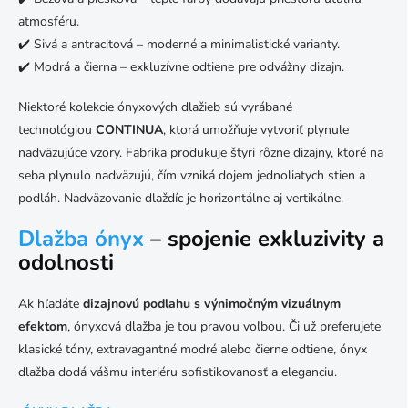
atmosféru.
✔️ Sivá a antracitová – moderné a minimalistické varianty.
✔️ Modrá a čierna – exkluzívne odtiene pre odvážny dizajn.
Niektoré kolekcie ónyxových dlažieb sú vyrábané
technológiou
CONTINUA
, ktorá umožňuje vytvoriť plynule
nadväzujúce vzory. Fabrika produkuje štyri rôzne dizajny, ktoré na
seba plynulo nadväzujú, čím vzniká dojem jednoliatych stien a
podláh. Nadväzovanie dlaždíc je horizontálne aj vertikálne.
Dlažba ónyx
– spojenie exkluzivity a
odolnosti
Ak hľadáte
dizajnovú podlahu s výnimočným vizuálnym
efektom
, ónyxová dlažba je tou pravou voľbou. Či už preferujete
klasické tóny, extravagantné modré alebo čierne odtiene, ónyx
dlažba dodá vášmu interiéru sofistikovanosť a eleganciu.