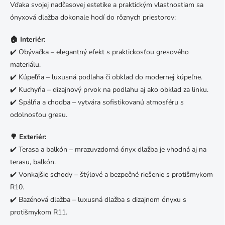
Vďaka svojej nadčasovej estetike a praktickým vlastnostiam sa
ónyxová dlažba dokonale hodí do rôznych priestorov:
🏠 Interiér:
✔️ Obývačka – elegantný efekt s praktickosťou gresového
materiálu.
✔️ Kúpeľňa – luxusná podlaha či obklad do modernej kúpeľne.
✔️ Kuchyňa – dizajnový prvok na podlahu aj ako obklad za linku.
✔️ Spálňa a chodba – vytvára sofistikovanú atmosféru s
odolnosťou gresu.
🌳 Exteriér:
✔️ Terasa a balkón – mrazuvzdorná ónyx dlažba je vhodná aj na
terasu, balkón.
✔️ Vonkajšie schody – štýlové a bezpečné riešenie s protišmykom
R10.
✔️ Bazénová dlažba – luxusná dlažba s dizajnom ónyxu s
protišmykom R11.