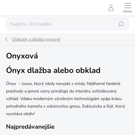
Prejsť
na
obsah
Hľadať
Obklady a dlažba gresové
Onyxová
Ónyx dlažba alebo obklad
Ónyx – luxus, ktorý nikdy nevyjde z módy. Nádherné farebné
prechody a jemné vzory prinášajú do interiéru sofistikovaný
vzhľad. Vďaka moderným výrobným technológiám spája krásu
prírodného kameňa s odolnosťou gresu. Exkluzivita a štýl, ktorý
vyvoláva obdiv!
Najpredávanejšie