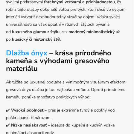
ý
svojimi prekrásnymi
farebnými vrstvami a priehľadnosťou
, čo
p
robí z tejto dlažby dokonalú voľbu pre tých, ktorí chcú vo svojom
i
s
interiéri vytvoriť nezabudnuteľný vizuálny dojem. Vďaka svojej
u
univerzálnosti sa však uplatní v rôznych štýloch bývania
od
luxusného glamour štýlu,
cez
moderný minimalistický
až
po
klasický či historický štýl
.
Dlažba ónyx
– krása prírodného
kameňa s výhodami gresového
materiálu
Ak túžite po luxusnej podlahe s výnimočným vizuálnym efektom,
gresová ónyx dlažba je tou najlepšou voľbou. Oproti prírodnému
kameňu ponúka množstvo praktických výhod:
✔️
Vysoká odolnosť
– gres je extrémne tvrdý a odolný voči
poškriabaniu či nárazom.
✔️
Nízka nasiakavosť
– ideálna do kúpeľní a kuchýň vďaka
minimálnej absorpcii vody.