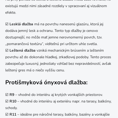
existujú medzi nimi zásadné rozdiely v spracovaní aj vizuálnom
efekte.
☑️
Lesklá dlažba
má na povrchu nanesenú glazúru, ktorá jej
dodáva jemný lesk a ochranu. Tento typ dlažby je cenovo
dostupnejší, no môže mať jemne nerovnomerný povrch, tzv.
„pomarančovú textúru“, viditeľnú pri určitom uhle svetla.
☑️
Leštená dlažba
vzniká mechanickým brúsením a leštením
povrchu až do dokonale hladkej, zrkadlovej podoby. Tento proces
zabezpečuje luxusný, jednoliaty vzhľad bez nepravidelností, avšak
leštený gres má o niečo vyššiu cenu.
Protišmyková ónyxová dlažba:
☑️
R9
– vhodné do interiéru aj krytých vonkajších priestorov.
☑️
R10
– vhodné do interiéru aj exteriéru napr. na terasy, balkóny,
schody.
☑️
R11
– ideálne pre náročné terasy, balkóny, bazény a vonkajšie