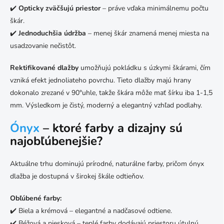
✔️
Opticky zväčšujú priestor
– práve vďaka minimálnemu počtu
škár.
✔️
Jednoduchšia údržba
– menej škár znamená menej miesta na
usadzovanie nečistôt.
Rektifikované dlažby
umožňujú pokládku s úzkymi škárami, čím
vzniká efekt jednoliateho povrchu. Tieto dlažby majú hrany
dokonalo zrezané v 90°uhle, takže škára môže mať šírku iba 1-1,5
mm. Výsledkom je čistý, moderný a elegantný vzhľad podlahy.
Ónyx
– ktoré farby a dizajny sú
najobľúbenejšie?
Aktuálne trhu dominujú prírodné, naturálne farby, pričom ónyx
dlažba je dostupná v širokej škále odtieňov.
Obľúbené farby:
✔️ Biela a krémová – elegantné a nadčasové odtiene.
✔️ Béžová a piesková – teplé farby dodávajú priestoru útulnú