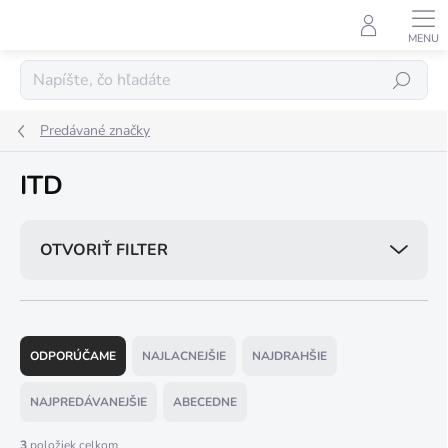
Prejsť
na
obsah
Hľadať
Predávané značky
ITD
OTVORIŤ FILTER
R
a
ODPORÚČAME
NAJLACNEJŠIE
NAJDRAHŠIE
d
e
NAJPREDÁVANEJŠIE
ABECEDNE
n
i
3
položiek celkom