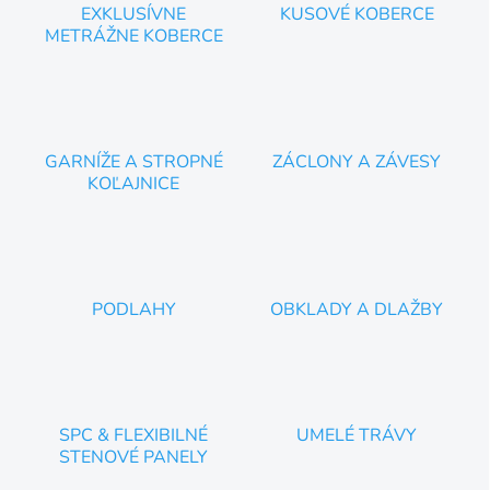
k
EXKLUSÍVNE
KUSOVÉ KOBERCE
y
METRÁŽNE KOBERCE
v
ý
p
i
s
u
GARNÍŽE A STROPNÉ
ZÁCLONY A ZÁVESY
KOĽAJNICE
PODLAHY
OBKLADY A DLAŽBY
SPC & FLEXIBILNÉ
UMELÉ TRÁVY
STENOVÉ PANELY