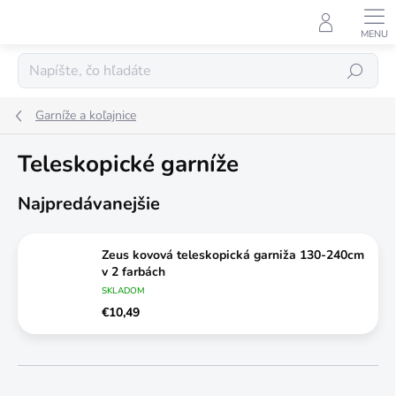
Prejsť
na
obsah
Hľadať
Garníže a koľajnice
Teleskopické garníže
Najpredávanejšie
Zeus kovová teleskopická garniža 130-240cm
v 2 farbách
SKLADOM
€10,49
R