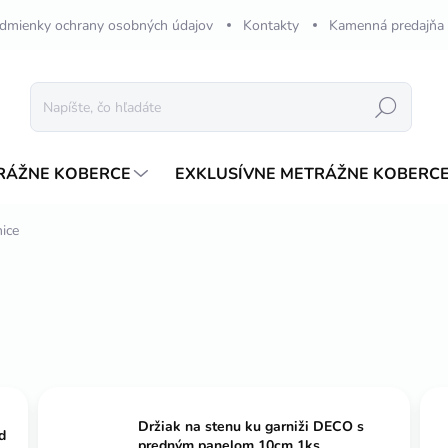
dmienky ochrany osobných údajov
Kontakty
Kamenná predajňa
Hľadať
RÁŽNE KOBERCE
EXKLUSÍVNE METRÁŽNE KOBERC
ice
Držiak na stenu ku garniži DECO s
d
predným panelom 10cm 1ks