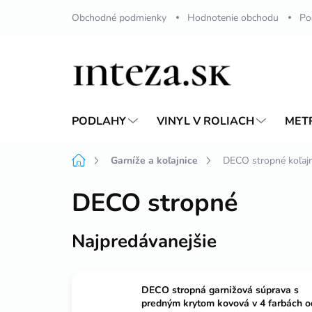
Prejsť
Obchodné podmienky
Hodnotenie obchodu
Po
na
obsah
PODLAHY
VINYL V ROLIACH
MET
Domov
Garníže a koľajnice
DECO stropné koľajn
DECO stropné
Najpredávanejšie
DECO stropná garnižová súprava s
predným krytom kovová v 4 farbách o