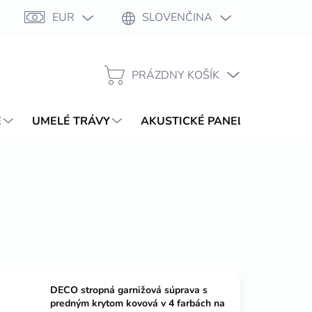
EUR
SLOVENČINA
Moja objednávka
PRÁZDNY KOŠÍK
NÁKUPNÝ
KOŠÍK
E
UMELÉ TRÁVY
AKUSTICKÉ PANELY
WPC T
DECO stropná garnižová súprava s
predným krytom kovová v 4 farbách na