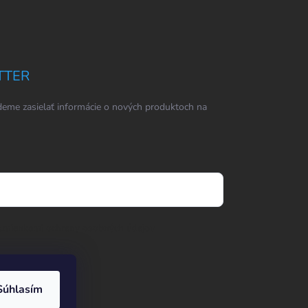
TTER
eme zasielať informácie o nových produktoch na
dmienkami ochrany osobných údajov
Súhlasím