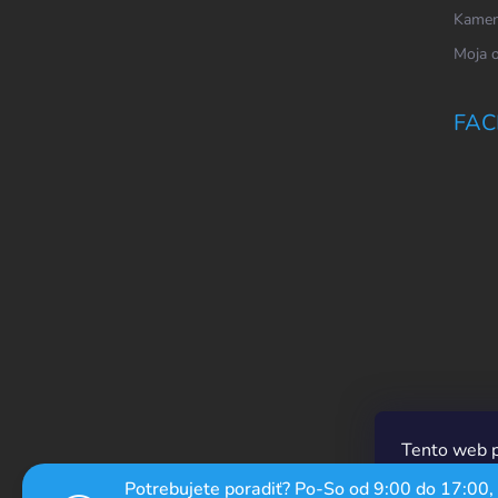
Kamen
Moja 
FAC
Tento web p
prechádzaní
Potrebujete poradiť? Po-So od 9:00 do 17:00,