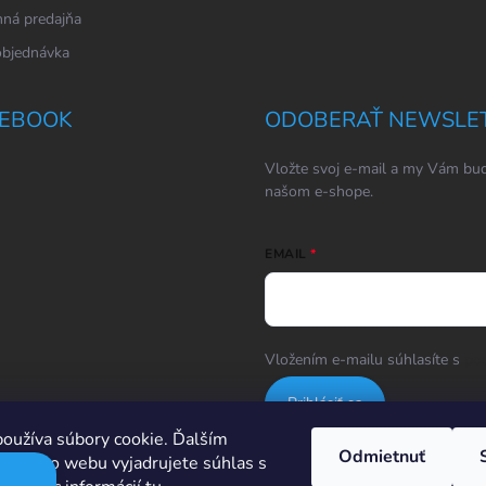
ná predajňa
objednávka
EBOOK
ODOBERAŤ NEWSLE
Vložte svoj e-mail a my Vám bud
našom e-shope.
EMAIL
Vložením e-mailu súhlasíte s
po
Prihlásiť sa
oužíva súbory cookie. Ďalším
Odmietnuť
m tohto webu vyjadrujete súhlas s
Hodnotenie obchodu