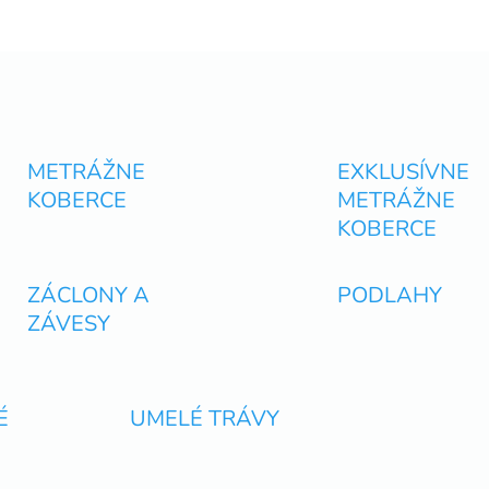
O
v
l
á
d
METRÁŽNE
EXKLUSÍVNE
a
KOBERCE
METRÁŽNE
c
i
KOBERCE
e
p
r
ZÁCLONY A
PODLAHY
v
ZÁVESY
k
y
v
ý
p
É
UMELÉ TRÁVY
i
s
u