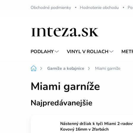
Prejsť
Obchodné podmienky
Hodnotenie obchodu
Po
na
obsah
PODLAHY
VINYL V ROLIACH
MET
Domov
Garníže a koľajnice
Miami garníže
Miami garníže
Najpredávanejšie
Nástenný držiak k tyči Miami 2-radov
Kovový 16mm v 2farbách