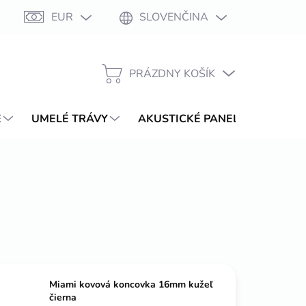
EUR
SLOVENČINA
Moja objednávka
PRÁZDNY KOŠÍK
NÁKUPNÝ
KOŠÍK
E
UMELÉ TRÁVY
AKUSTICKÉ PANELY
WPC T
Miami kovová koncovka 16mm kužeľ
čierna