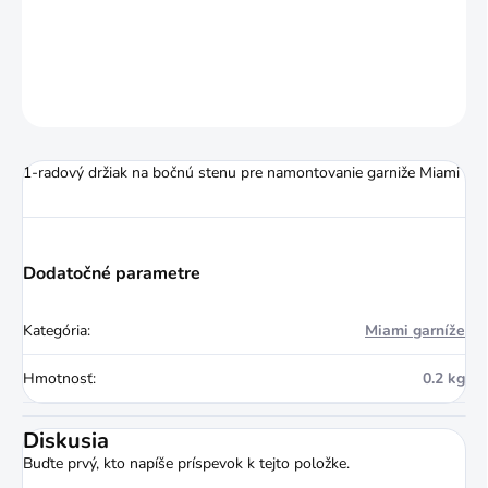
DETAILNÉ INFORMÁCIE
OPÝTAŤ SA
STRÁŽIŤ
1-radový držiak na bočnú stenu pre namontovanie garniže Miami
Dodatočné parametre
Kategória
:
Miami garníže
Hmotnosť
:
0.2 kg
Diskusia
Buďte prvý, kto napíše príspevok k tejto položke.