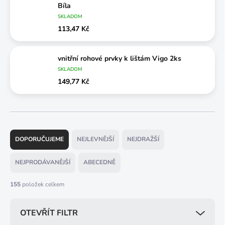
Bíla
SKLADOM
113,47 Kč
vnitřní rohové prvky k lištám Vigo 2ks
SKLADOM
149,77 Kč
Ř
a
DOPORUČUJEME
NEJLEVNĚJŠÍ
NEJDRAŽŠÍ
z
e
NEJPRODÁVANĚJŠÍ
ABECEDNĚ
n
í
155
položek celkem
p
r
OTEVŘÍT FILTR
o