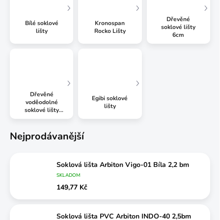
Dřevěné
Bílé soklové
Kronospan
soklové lišty
lišty
Rocko Lišty
6cm
Dřevěné
Egibi soklové
voděodolné
lišty
soklové lišty
6cm
Nejprodávanější
Soklová lišta Arbiton Vigo-01 Bíla 2,2 bm
SKLADOM
149,77 Kč
Soklová lišta PVC Arbiton INDO-40 2,5bm