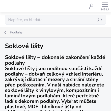
Přejít
na
obsah
Hledat
Podlahy
Soklové lišty
Soklové lišty – dokonalé zakončení každé
podlahy
Soklové lišty jsou nedílnou součástí každé
podlahy – dotváří celkový vzhled interiéru,
zakrývají dilatační mezery a chrání stěny
před poškozením. V naší nabídce naleznete
soklové lišty k vinylovým, kompozitním i
laminátovým podlahám, které perfektně
ladí s dekorem podlahy. Vybírat můžete
plastové, MDF i hliníkové lišty od