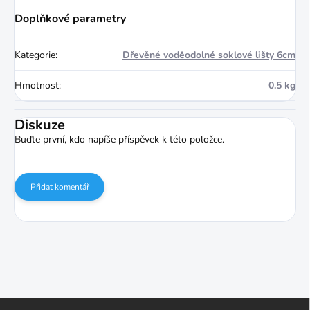
Doplňkové parametry
Kategorie
:
Dřevěné voděodolné soklové lišty 6cm
Hmotnost
:
0.5 kg
Diskuze
Buďte první, kdo napíše příspěvek k této položce.
Přidat komentář
Z