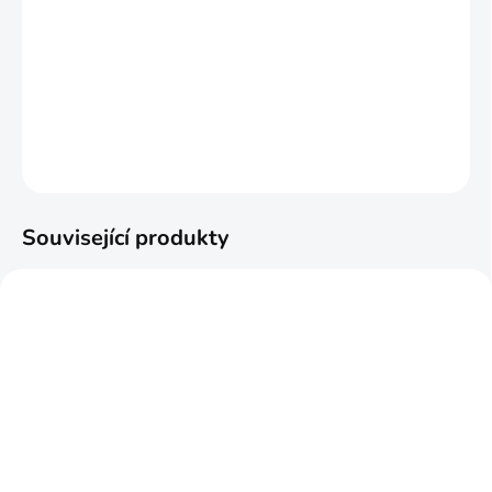
−
+
Přidat do košíku
6cm/2,6m vodoodolné
DETAILNÍ INFORMACE
ZEPTAT SE
HLÍDAT
Související produkty
SKLADOM
SKLADOM