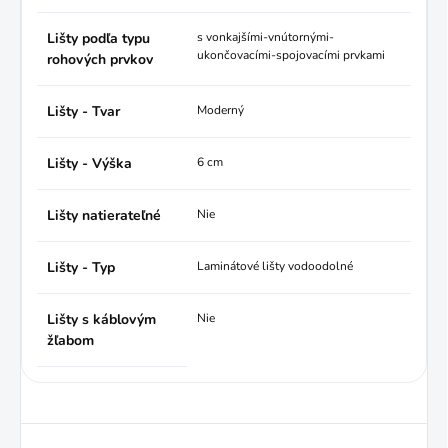
Lišty podľa typu
s vonkajšími-vnútornými-
ukončovacími-spojovacími prvkami
rohových prvkov
Lišty - Tvar
Moderný
Lišty - Výška
6 cm
Lišty natierateľné
Nie
Lišty - Typ
Laminátové lišty vodoodolné
Lišty s káblovým
Nie
žľabom