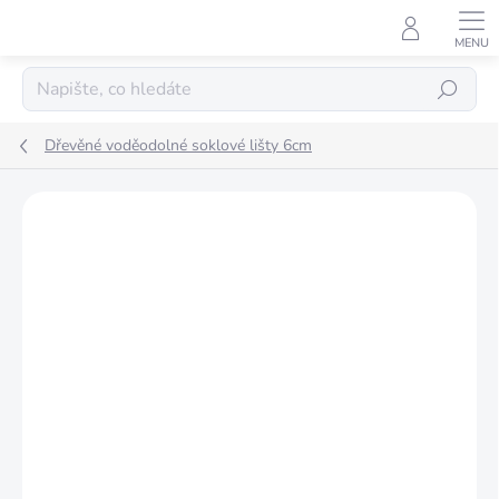
Přejít
na
obsah
Hledat
Dřevěné voděodolné soklové lišty 6cm
Podrobnosti hodnocení
Neohodnoceno
ZNAČKA:
INTEZA