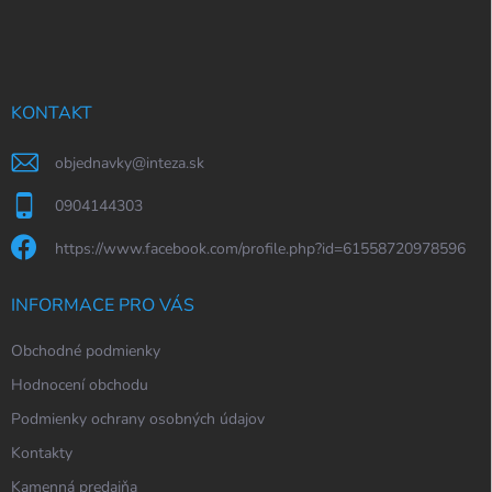
á
p
a
t
í
KONTAKT
objednavky
@
inteza.sk
0904144303
https://www.facebook.com/profile.php?id=61558720978596
INFORMACE PRO VÁS
Obchodné podmienky
Hodnocení obchodu
Podmienky ochrany osobných údajov
Kontakty
Kamenná predajňa