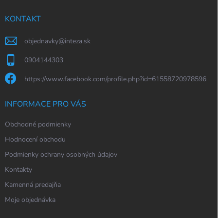
t
í
KONTAKT
objednavky
@
inteza.sk
0904144303
https://www.facebook.com/profile.php?id=61558720978596
INFORMACE PRO VÁS
Obchodné podmienky
Hodnocení obchodu
Podmienky ochrany osobných údajov
Kontakty
Kamenná predajňa
Moje objednávka