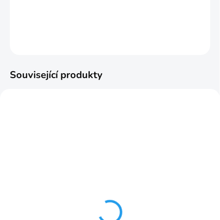
DETAILNÍ INFORMACE
ZEPTAT SE
HLÍDAT
Související produkty
SKLADOM
SKLADOM
Klipsy k upevňeniu líšt
prvky S 60 6cm č.90 2ks
30 ks
70,11 Kč
132,22 Kč