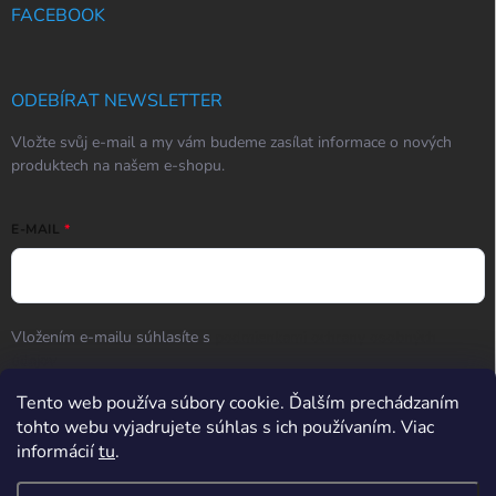
FACEBOOK
ODEBÍRAT NEWSLETTER
Vložte svůj e-mail a my vám budeme zasílat informace o nových
produktech na našem e-shopu.
E-MAIL
Vložením e-mailu súhlasíte s
podmienkami ochrany osobných
údajov
Tento web používa súbory cookie. Ďalším prechádzaním
Přihlásit se
tohto webu vyjadrujete súhlas s ich používaním. Viac
informácií
tu
.
Hodnotenie obchodu