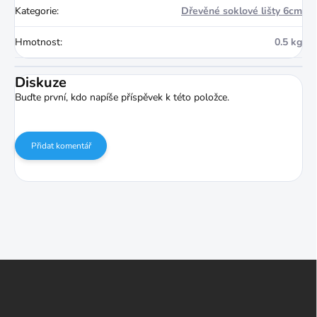
Kategorie
:
Dřevěné soklové lišty 6cm
Hmotnost
:
0.5 kg
Diskuze
Buďte první, kdo napíše příspěvek k této položce.
Přidat komentář
Z
á
p
a