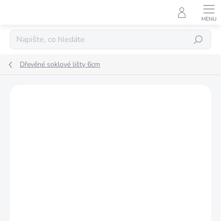
Přejít
na
obsah
Hledat
Dřevěné soklové lišty 6cm
Podrobnosti hodnocení
Neohodnoceno