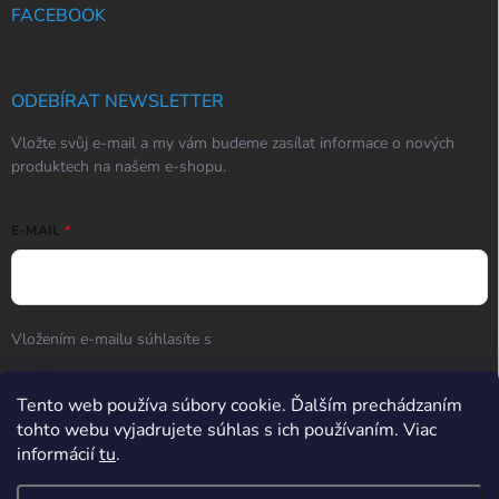
FACEBOOK
ODEBÍRAT NEWSLETTER
Vložte svůj e-mail a my vám budeme zasílat informace o nových
produktech na našem e-shopu.
E-MAIL
Vložením e-mailu súhlasíte s
podmienkami ochrany osobných
údajov
Tento web používa súbory cookie. Ďalším prechádzaním
Přihlásit se
tohto webu vyjadrujete súhlas s ich používaním. Viac
informácií
tu
.
Hodnotenie obchodu