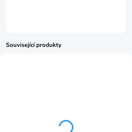
DETAILNÍ INFORMACE
ZEPTAT SE
HLÍDAT
Související produkty
SKLADOM
SKLADOM
prvky S 60 6cm č.35 2ks
Klipsy k upevňeniu líšt
30 ks
70,11 Kč
132,22 Kč