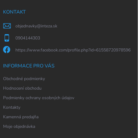
t
í
KONTAKT
objednavky
@
inteza.sk
0904144303
https://www.facebook.com/profile.php?id=61558720978596
INFORMACE PRO VÁS
Obchodné podmienky
Hodnocení obchodu
Podmienky ochrany osobných údajov
Kontakty
Kamenná predajňa
Moje objednávka