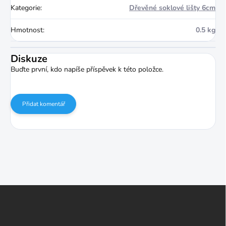
Kategorie
:
Dřevěné soklové lišty 6cm
Hmotnost
:
0.5 kg
Diskuze
Buďte první, kdo napíše příspěvek k této položce.
Přidat komentář
Z
á
p
a