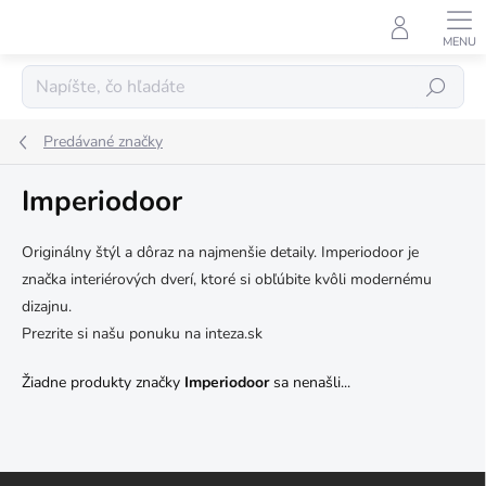
Prejsť
na
obsah
Hľadať
Predávané značky
Imperiodoor
Originálny štýl a dôraz na najmenšie detaily. Imperiodoor je
značka interiérových dverí, ktoré si obľúbite kvôli modernému
dizajnu.
Prezrite si našu ponuku na inteza.sk
Žiadne produkty značky
Imperiodoor
sa nenašli...
Z