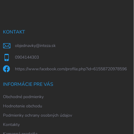
á
p
ä
t
i
KONTAKT
e
objednavky
@
inteza.sk
0904144303
https://www.facebook.com/profile.php?id=61558720978596
INFORMÁCIE PRE VÁS
Obchodné podmienky
Hodnotenie obchodu
Podmienky ochrany osobných údajov
Kontakty
Kamenná predajňa