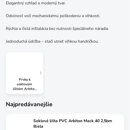
Elegantný vzhľad a moderný tvar.
Odolnosť voči mechanickému poškodeniu a vlhkosti.
Rýchla a čistá inštalácia bez nutnosti špeciálneho náradia.
Jednoduchá údržba – stačí utrieť vlhkou handričkou.
Prvky k
soklovým
lištám Arbiton
Mack 6cm
Najpredávanejšie
Soklová lišta PVC Arbiton Mack 40 2,5bm
Biela