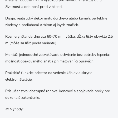
Materiál: odolné PVC s vysokou pružnosťou - zaisťuje dlhú
životnosť a odolnosť proti vlhkosti.
Dizajn: realistický dekor imitujúci drevo alebo kameň, perfektne
zladený s podlahami Arbiton aj iných značiek.
Rozmery: štandardne cca 60–70 mm výška, dĺžka lišty obvykle 2,5
m (môže sa líšiť podľa variantu).
Montáž: jednoduché zacvakávacie uchytenie bez potreby lepenia;
možnosť opakovaného sňatia pri maľovaní či opravách.
Praktické funkcie: priestor na vedenie káblov a skrytie
elektroinštalácie.
Príslušenstvo: dostupné rohové, koncové a spojovacie prvky pre
dokonalé zakončenie.
🎨 Výhody: