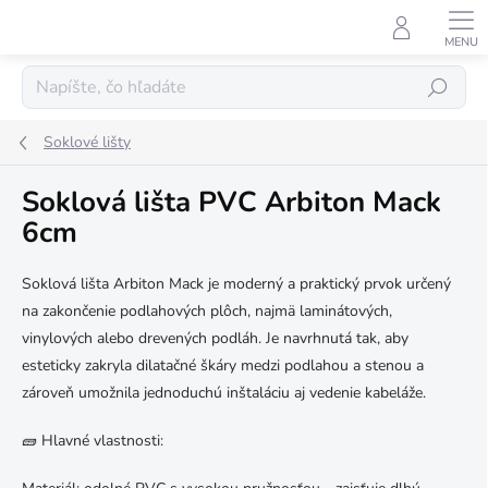
Prejsť
na
obsah
Hľadať
Soklové lišty
Soklová lišta PVC Arbiton Mack
6cm
Soklová lišta Arbiton Mack je moderný a praktický prvok určený
na zakončenie podlahových plôch, najmä laminátových,
vinylových alebo drevených podláh. Je navrhnutá tak, aby
esteticky zakryla dilatačné škáry medzi podlahou a stenou a
zároveň umožnila jednoduchú inštaláciu aj vedenie kabeláže.
🧱 Hlavné vlastnosti: