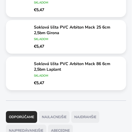
SKLADOM
€5,47
Soklová lišta PVC Arbiton Mack 25 6cm
2,5bm Girona
SKLADOM
€5,47
Soklová lišta PVC Arbiton Mack 86 6cm
2,5bm Laplant
SKLADOM
€5,47
R
a
ODPORÚČAME
NAJLACNEJŠIE
NAJDRAHŠIE
d
e
NAJPREDÁVANEJŠIE
ABECEDNE