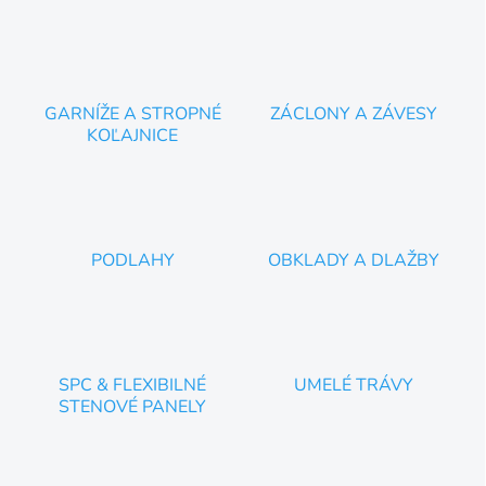
ý
p
i
s
u
GARNÍŽE A STROPNÉ
ZÁCLONY A ZÁVESY
KOĽAJNICE
PODLAHY
OBKLADY A DLAŽBY
SPC & FLEXIBILNÉ
UMELÉ TRÁVY
STENOVÉ PANELY