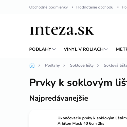
Prejsť
Obchodné podmienky
Hodnotenie obchodu
Po
na
obsah
PODLAHY
VINYL V ROLIACH
MET
Domov
Podlahy
Soklové lišty
Soklová liš
Prvky k soklovým li
Najpredávanejšie
Ukončovacie prvky k soklovým lištám
Arbiton Mack 40 6cm 2ks