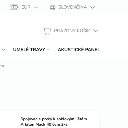
EUR
SLOVENČINA
Moja objednávka
PRÁZDNY KOŠÍK
NÁKUPNÝ
KOŠÍK
E
UMELÉ TRÁVY
AKUSTICKÉ PANELY
WPC T
6cm
Spojovacie prvky k soklovým lištám
Arbiton Mack 40 6cm 2ks