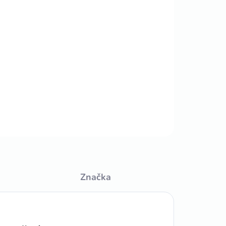
Pridať do košíka
OPÝTAŤ SA
STRÁŽIŤ
Značka