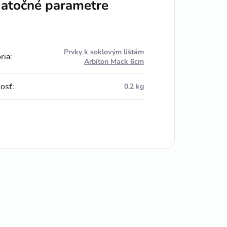
atočné parametre
Prvky k soklovým lištám
ria
:
Arbiton Mack 6cm
osť
:
0.2 kg