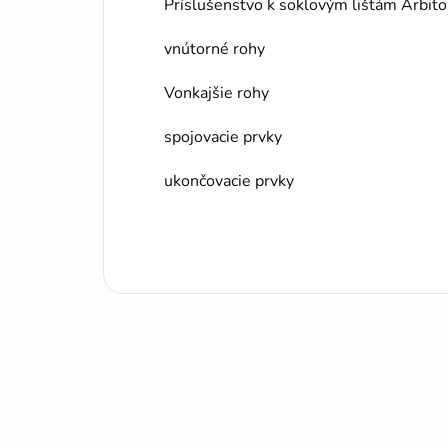
Príslušenstvo k soklovým lištám Arbit
vnútorné rohy
Vonkajšie rohy
spojovacie prvky
ukončovacie prvky