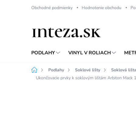
Prejsť
Obchodné podmienky
Hodnotenie obchodu
Po
na
obsah
PODLAHY
VINYL V ROLIACH
MET
Domov
Podlahy
Soklové lišty
Soklová liš
Ukončovacie prvky k soklovým lištám Arbiton Mack 
Neohodnotené
Podrobnosti hodnote