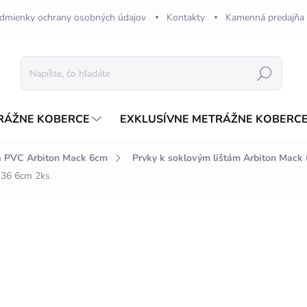
dmienky ochrany osobných údajov
Kontakty
Kamenná predajňa
Hľadať
RÁŽNE KOBERCE
EXKLUSÍVNE METRÁŽNE KOBERC
ta PVC Arbiton Mack 6cm
Prvky k soklovým lištám Arbiton Mack
136 6cm 2ks
nia
ZNAČKA:
ARBITON
€1,98
€1,29
/ 
Jednotková
€0,65 / 1 ks
cena:
SKLADOM
MÔŽEME DORUČIŤ DO:
14.8.