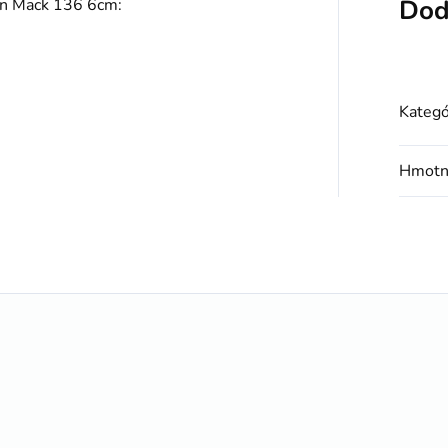
Dod
on Mack 136 6cm:
Kategó
Hmotn