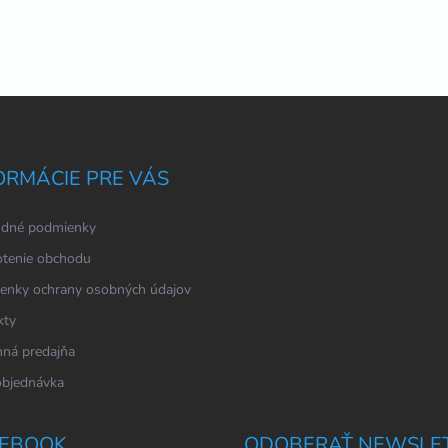
ORMÁCIE PRE VÁS
dné podmienky
tenie obchodu
enky ochrany osobných údajov
kty
ná predajňa
objednávka
EBOOK
ODOBERAŤ NEWSLE