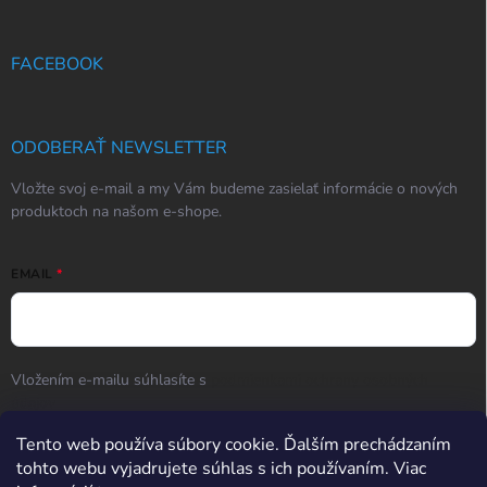
FACEBOOK
ODOBERAŤ NEWSLETTER
Vložte svoj e-mail a my Vám budeme zasielať informácie o nových
produktoch na našom e-shope.
EMAIL
Vložením e-mailu súhlasíte s
podmienkami ochrany osobných
údajov
Tento web používa súbory cookie. Ďalším prechádzaním
Prihlásiť sa
tohto webu vyjadrujete súhlas s ich používaním. Viac