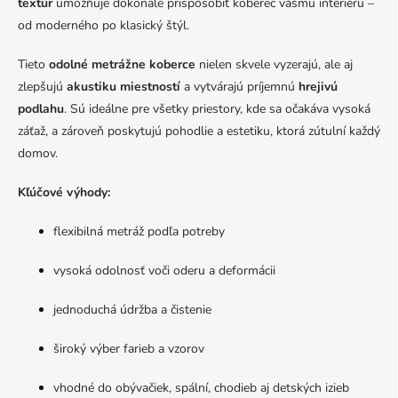
textúr
umožňuje dokonale prispôsobiť koberec vášmu interiéru –
od moderného po klasický štýl.
Tieto
odolné metrážne koberce
nielen skvele vyzerajú, ale aj
zlepšujú
akustiku miestností
a vytvárajú príjemnú
hrejivú
podlahu
. Sú ideálne pre všetky priestory, kde sa očakáva vysoká
záťaž, a zároveň poskytujú pohodlie a estetiku, ktorá zútulní každý
domov.
Kľúčové výhody:
flexibilná metráž podľa potreby
vysoká odolnosť voči oderu a deformácii
jednoduchá údržba a čistenie
široký výber farieb a vzorov
vhodné do obývačiek, spální, chodieb aj detských izieb