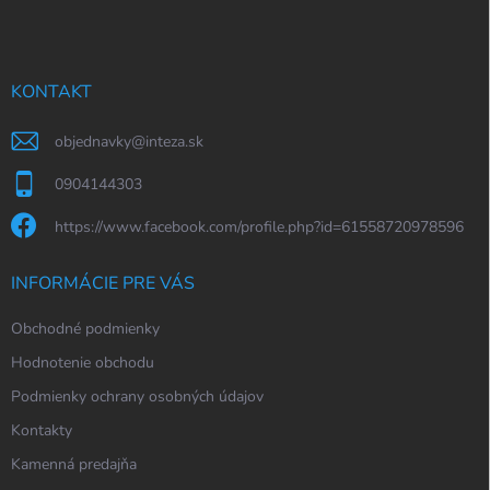
p
ä
t
i
KONTAKT
e
objednavky
@
inteza.sk
0904144303
https://www.facebook.com/profile.php?id=61558720978596
INFORMÁCIE PRE VÁS
Obchodné podmienky
Hodnotenie obchodu
Podmienky ochrany osobných údajov
Kontakty
Kamenná predajňa