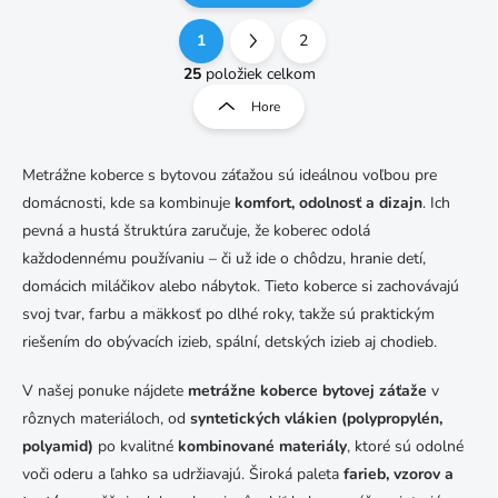
1
2
O
S
v
t
25
položiek celkom
l
r
Hore
á
á
d
n
a
k
c
Metrážne koberce s bytovou záťažou sú ideálnou voľbou pre
o
i
domácnosti, kde sa kombinuje
komfort, odolnosť a dizajn
. Ich
e
v
pevná a hustá štruktúra zaručuje, že koberec odolá
p
a
r
každodennému používaniu – či už ide o chôdzu, hranie detí,
n
v
domácich miláčikov alebo nábytok. Tieto koberce si zachovávajú
i
k
svoj tvar, farbu a mäkkosť po dlhé roky, takže sú praktickým
e
y
riešením do obývacích izieb, spální, detských izieb aj chodieb.
v
ý
p
V našej ponuke nájdete
metrážne koberce bytovej záťaže
v
i
rôznych materiáloch, od
syntetických vlákien (polypropylén,
s
polyamid)
po kvalitné
kombinované materiály
, ktoré sú odolné
u
voči oderu a ľahko sa udržiavajú. Široká paleta
farieb, vzorov a