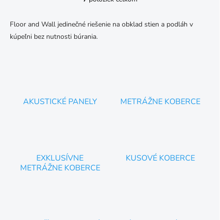
O
v
l
Floor and Wall jedinečné riešenie na obklad stien a podláh v
á
kúpeľni bez nutnosti búrania.
d
a
c
i
e
p
r
AKUSTICKÉ PANELY
METRÁŽNE KOBERCE
v
k
y
v
ý
p
EXKLUSÍVNE
KUSOVÉ KOBERCE
i
METRÁŽNE KOBERCE
s
u