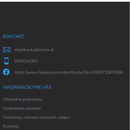
Z
á
p
ä
t
i
KONTAKT
e
objednavky
@
inteza.sk
0904144303
https://www.facebook.com/profile.php?id=61558720978596
INFORMÁCIE PRE VÁS
Obchodné podmienky
Hodnotenie obchodu
Podmienky ochrany osobných údajov
Kontakty