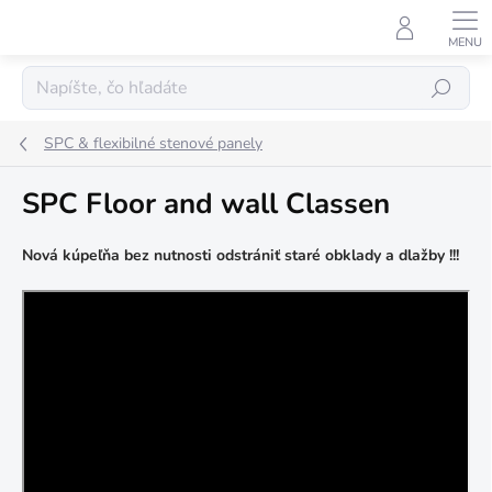
Prejsť
na
obsah
Hľadať
SPC & flexibilné stenové panely
SPC Floor and wall Classen
Nová kúpeľňa bez nutnosti odstrániť staré obklady a dlažby !!!