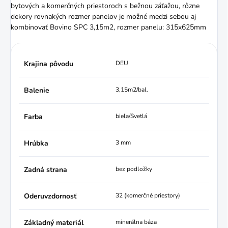
bytových a komerčných priestoroch s bežnou záťažou, rôzne
dekory rovnakých rozmer panelov je možné medzi sebou aj
kombinovať Bovino SPC 3,15m2, rozmer panelu: 315x625mm
Krajina pôvodu
DEU
Balenie
3,15m2/bal.
Farba
biela/Svetlá
Hrúbka
3 mm
Zadná strana
bez podložky
Oderuvzdornosť
32 (komerčné priestory)
Základný materiál
minerálna báza