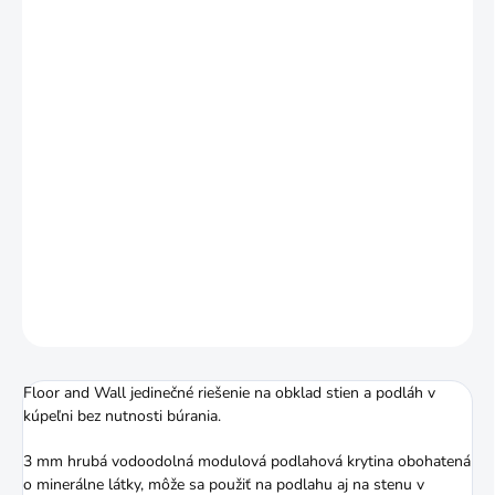
VARIANT
MÔŽEME DORUČIŤ DO:
ZVOĽTE VARIANT
MOŽNOSTI DORUČENIA
−
+
Pridať do košíka
Balenie 3,15m2, rozmer panelu: 315x625mm
DETAILNÉ INFORMÁCIE
OPÝTAŤ SA
STRÁŽIŤ
Floor and Wall jedinečné riešenie na obklad stien a podláh v
kúpeľni bez nutnosti búrania.
3 mm hrubá vodoodolná modulová podlahová krytina obohatená
o minerálne látky, môže sa použiť na podlahu aj na stenu v