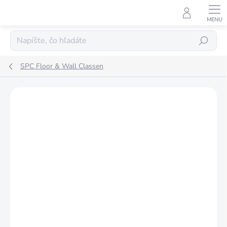
Prejsť
na
obsah
Hľadať
SPC Floor & Wall Classen
Podrobnosti hodnotenia
Neohodnotené
ZNAČKA:
CLASSEN