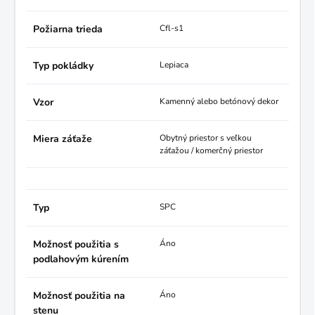
Požiarna trieda
Cfl-s1
Typ pokládky
Lepiaca
Vzor
Kamenný alebo betónový dekor
Miera záťaže
Obytný priestor s veľkou
záťažou / komerčný priestor
Typ
SPC
Možnosť použitia s
Áno
podlahovým kúrením
Možnosť použitia na
Áno
stenu