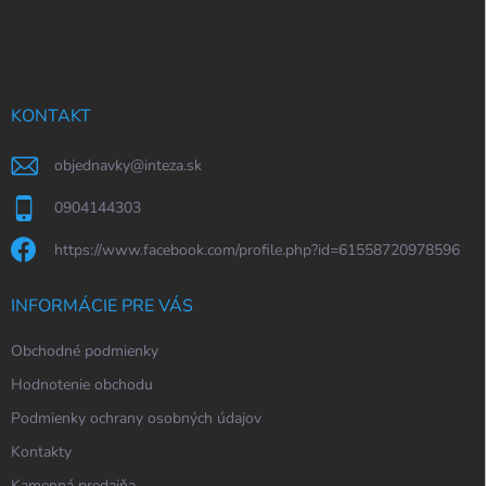
á
p
ä
t
i
KONTAKT
e
objednavky
@
inteza.sk
0904144303
https://www.facebook.com/profile.php?id=61558720978596
INFORMÁCIE PRE VÁS
Obchodné podmienky
Hodnotenie obchodu
Podmienky ochrany osobných údajov
Kontakty
Kamenná predajňa