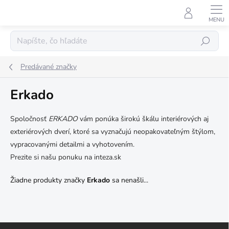
Prejsť
na
obsah
Hľadať
Predávané značky
Erkado
Spoločnosť
ERKADO
vám ponúka širokú škálu interiérových aj
exteriérových dverí, ktoré sa vyznačujú neopakovateľným štýlom,
vypracovanými detailmi a vyhotovením.
Prezite si našu ponuku na inteza.sk
Žiadne produkty značky
Erkado
sa nenašli...
Z