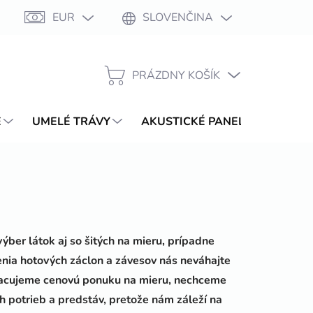
EUR
SLOVENČINA
Moja objednávka
PRÁZDNY KOŠÍK
NÁKUPNÝ
KOŠÍK
E
UMELÉ TRÁVY
AKUSTICKÉ PANELY
WPC T
ber látok aj so šitých na mieru, prípadne
enia hotových záclon a závesov nás neváhajte
acujeme cenovú ponuku na mieru, nechceme
h potrieb a predstáv, pretože nám záleží na