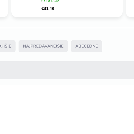
SKLADOM
€31,49
AHŠIE
NAJPREDÁVANEJŠIE
ABECEDNE
SKRÁTENIE ZDARMA