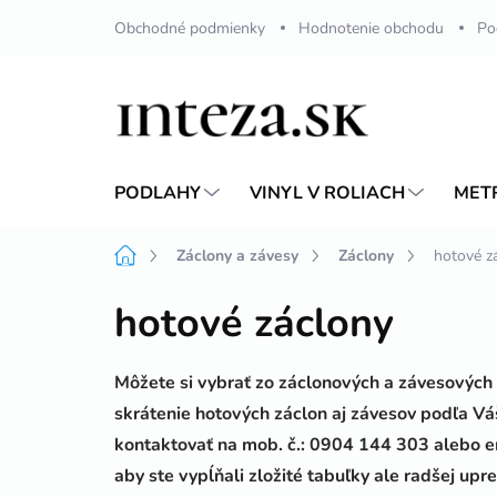
Prejsť
Obchodné podmienky
Hodnotenie obchodu
Po
na
obsah
PODLAHY
VINYL V ROLIACH
MET
Domov
Záclony a závesy
Záclony
hotové z
hotové záclony
Môžete si vybrať zo záclonových a závesových 
skrátenie hotových záclon aj závesov podľa Vá
kontaktovať na mob. č.: 0904 144 303 alebo
e
aby ste vypĺňali zložité tabuľky ale radšej up