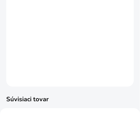
ZÁCLON A
ZÁVESOV
?
ZDARMA
MÔŽEME DORUČIŤ DO:
17.8.2026
MOŽNOSTI DORUČENIA
−
+
Pridať do košíka
DETAILNÉ INFORMÁCIE
OPÝTAŤ SA
STRÁŽIŤ
Súvisiaci tovar
TIP
NAJPREDÁVANEJŠIE
ODPORÚČAME
SKRÁTENIE ZDARMA