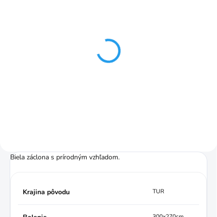
SKLADOM
SKLADOM
Cynthia záclona natur
Voile Uni hotová záclona
biela 295 cm
s riasiacou páskou biela
€6,14
€10,49
od
Detail
Detail
Biela záclona s prírodným vzhľadom.
Krajina pôvodu
TUR
300x270cm