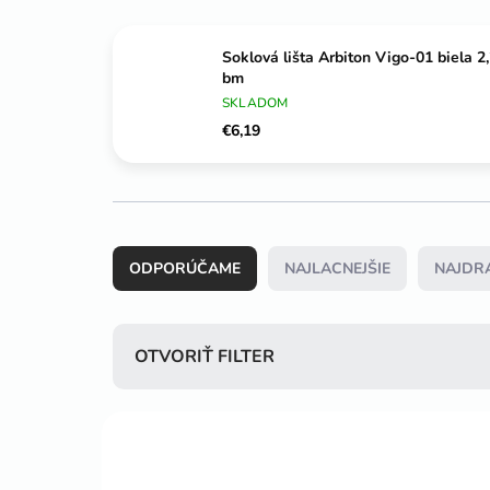
Soklová lišta Arbiton Vigo-01 biela 2
bm
SKLADOM
€6,19
R
a
ODPORÚČAME
NAJLACNEJŠIE
NAJDR
d
e
n
i
OTVORIŤ FILTER
e
p
V
r
ý
o
p
d