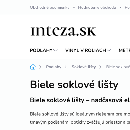
Prejsť
Obchodné podmienky
Hodnotenie obchodu
Po
na
obsah
PODLAHY
VINYL V ROLIACH
MET
Domov
Podlahy
Soklové lišty
Biele soklové
Biele soklové lišty
Biele soklové lišty – nadčasová el
Biele soklové lišty sú ideálnym riešením pre mod
tmavým podlahám, opticky zväčšujú priestor a pr