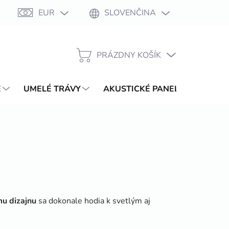
EUR
SLOVENČINA
Moja objednávka
PRÁZDNY KOŠÍK
NÁKUPNÝ
KOŠÍK
E
UMELÉ TRÁVY
AKUSTICKÉ PANELY
WPC T
mu dizajnu
sa dokonale hodia k svetlým aj