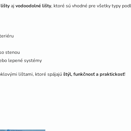
lišty
aj
vodoodolné lišty
, ktoré sú vhodné pre všetky typy pod
teriéru
 so stenou
lebo lepené systémy
oklovými lištami, ktoré spájajú
štýl, funkčnosť a praktickosť
!