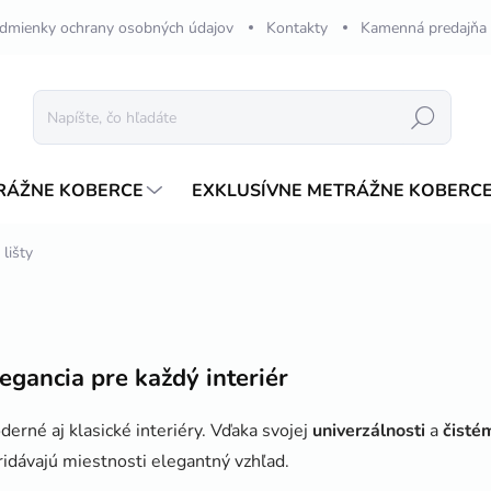
dmienky ochrany osobných údajov
Kontakty
Kamenná predajňa
Hľadať
RÁŽNE KOBERCE
EXKLUSÍVNE METRÁŽNE KOBERC
 lišty
egancia pre každý interiér
erné aj klasické interiéry. Vďaka svojej
univerzálnosti
a
čisté
idávajú miestnosti elegantný vzhľad.