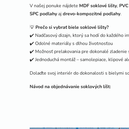
V našej ponuke nájdete
MDF soklové lišty
,
PVC 
SPC podlahy
aj
drevo-kompozitné podlahy
.
💡
Prečo si vybrať biele soklové lišty?
✔️ Nadčasový dizajn, ktorý sa hodí do každého in
✔️ Odolné materiály s dlhou životnosťou
✔️ Možnosť prelakovania pre dokonalé zladenie
✔️ Jednoduchá montáž – samolepiace, klipové a
Dolaďte svoj interiér do dokonalosti s bielymi s
Návod na objednávanie soklových líšt: