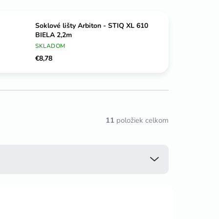
Soklové lišty Arbiton - STIQ XL 610
BIELA 2,2m
SKLADOM
€8,78
11
položiek celkom
NAJPREDÁVANEJŠIE