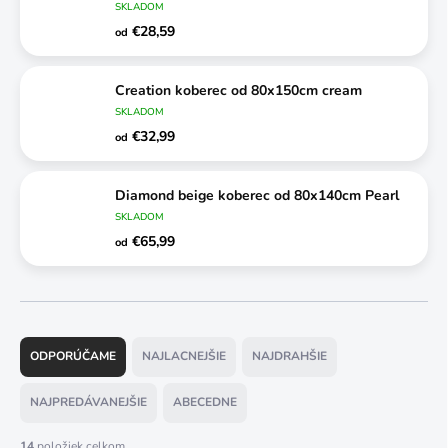
SKLADOM
€28,59
od
Creation koberec od 80x150cm cream
SKLADOM
€32,99
od
Diamond beige koberec od 80x140cm Pearl
SKLADOM
€65,99
od
R
a
ODPORÚČAME
NAJLACNEJŠIE
NAJDRAHŠIE
d
e
NAJPREDÁVANEJŠIE
ABECEDNE
n
i
14
položiek celkom