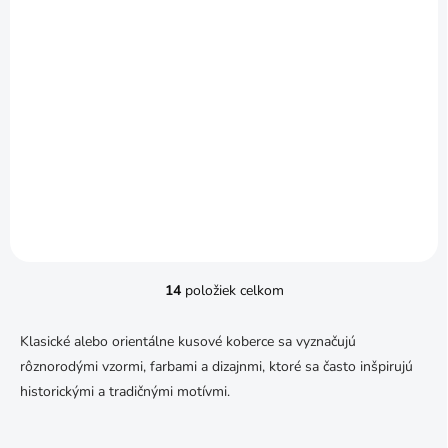
SKLADOM
SKLADOM
Tashkent koberec od
Tashkent koberec od
80x160cm green
80x160cm stripes
€73,69
€73,69
/ ks
/ ks
od
od
Detail
Detail
14
položiek celkom
O
v
l
Klasické alebo orientálne kusové koberce sa vyznačujú
á
rôznorodými vzormi, farbami a dizajnmi, ktoré sa často inšpirujú
d
a
historickými a tradičnými motívmi.
c
i