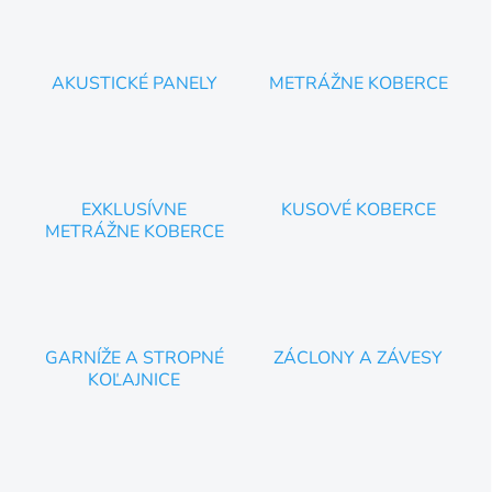
e
p
r
v
AKUSTICKÉ PANELY
METRÁŽNE KOBERCE
k
y
v
ý
p
i
EXKLUSÍVNE
s
KUSOVÉ KOBERCE
u
METRÁŽNE KOBERCE
GARNÍŽE A STROPNÉ
ZÁCLONY A ZÁVESY
KOĽAJNICE