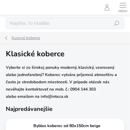
Prejsť
na
obsah
Hľadať
Kusové koberce
Klasické koberce
Vyberte si zo širokej ponuky moderný, klasický, vzorovaný
alebo jednofarebný? Koberec vytvára príjemnú atmosféru a
často je stredobodom miestnosti.
V prípade otázok nás
neváhajte kontaktovať na
mob. č.: 0904 144 303
alebo
e
mailom
na info@inteza.sk
Najpredávanejšie
Byblos koberec od 80x150cm beige