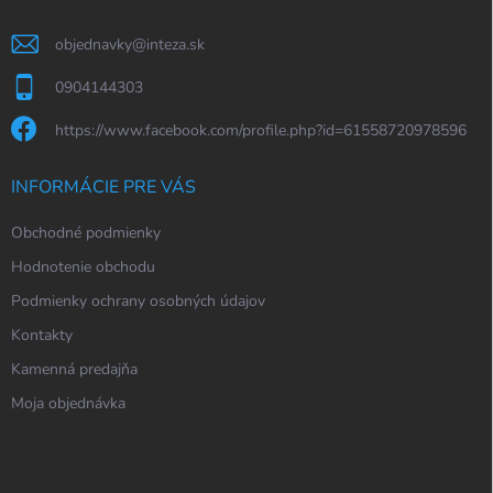
e
objednavky
@
inteza.sk
0904144303
https://www.facebook.com/profile.php?id=61558720978596
INFORMÁCIE PRE VÁS
Obchodné podmienky
Hodnotenie obchodu
Podmienky ochrany osobných údajov
Kontakty
Kamenná predajňa
Moja objednávka