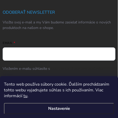
ODOBERAŤ NEWSLETTER
Vložte svoj e-mail a my Vám budeme zasielať informácie o nových
produktoch na našom e-shope.
EMAIL
Vložením e-mailu súhlasíte s
podmienkami ochrany osobných
údajov
Tento web používa súbory cookie. Ďalším prechádzaním
Prihlásiť sa
tohto webu vyjadrujete súhlas s ich používaním. Viac
informácií
tu
.
Hodnotenie obchodu
Nastavenie