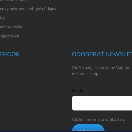
enky ochrany osobných údajov
kty
ná predajňa
objednávka
EBOOK
ODOBERAŤ NEWSLE
Vložte svoj e-mail a my Vám bud
našom e-shope.
EMAIL
Vložením e-mailu súhlasíte s
po
Prihlásiť sa