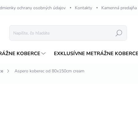
dmienky ochrany osobných údajov
Kontakty
Kamenná predajňa
Hľadať
RÁŽNE KOBERCE
EXKLUSÍVNE METRÁŽNE KOBERC
ce
Aspero koberec od 80x150cm cream
nia
ZNAČKA:
MERINOS
od
€33,29
/ ks
ZADARMO
Jednotková
ZVOĽTE VARIANT
cena:
VARIANT