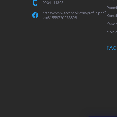
0904144303
Podmi
https://www.facebook.com/profile.php?
Konta
id=61558720978596
Kamen
Moja 
FAC