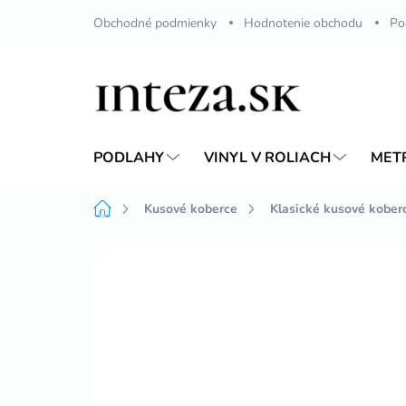
Prejsť
Obchodné podmienky
Hodnotenie obchodu
Po
na
obsah
PODLAHY
VINYL V ROLIACH
MET
Domov
Kusové koberce
Klasické kusové kober
Neohodnotené
Podrobnosti hodnote