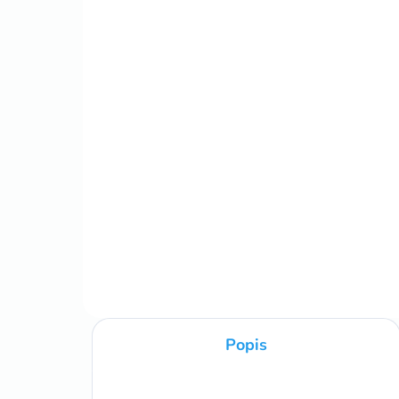
SKLADOM
Creation koberec od
Pe
80x150cm cream
od
€32,99
od
od
Detail
Popis