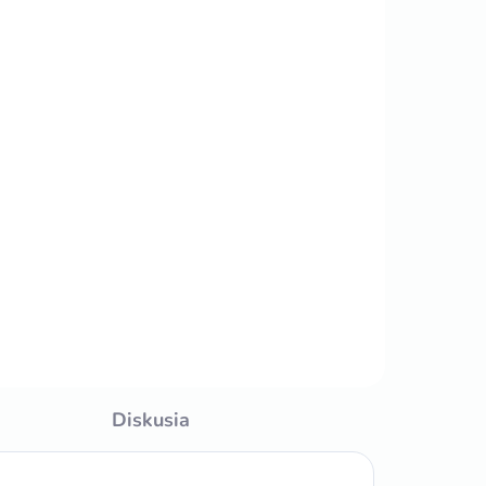
DOM
l
Diskusia