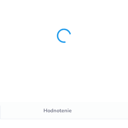
SKLADOM
SKLA
rsian beige koberec
Byblos koberec od
 80x160cm beige
80x150cm beige
€73,69
€28,59
od
Detail
Detai
Hodnotenie