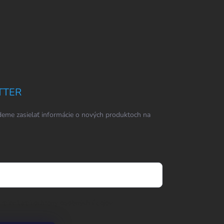
TTER
eme zasielať informácie o nových produktoch na
dmienkami ochrany osobných údajov