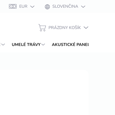
EUR
SLOVENČINA
Moja objednávka
PRÁZDNY KOŠÍK
NÁKUPNÝ
KOŠÍK
E
UMELÉ TRÁVY
AKUSTICKÉ PANELY
WPC T