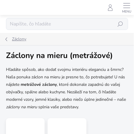
Prejsť
na
obsah
Hľadať
Záclony
Záclony na mieru (metrážové)
Hľadáte spôsob, ako dodať svojmu interiéru eleganciu a šmrnc?
Naša ponuka záclon na mieru je presne to, čo potrebujete! U nás
nájdete
metrážové záclony
, ktoré dokonale zapadnú do vašej
obývačky, spálne alebo kuchyne. Nezáleží na tom, či hľadáte
moderné vzory, jemné klasiky, alebo niečo úplne jedinečné – naše
záclony na mieru
splnia vaše predstavy.