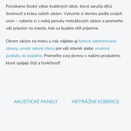
e
v
Ponúkame široký výber kvalitných látok, ktoré zaručia dlhú
p
a
životnosť a krásu vašich záclon. Vytvorte si domov podľa svojich
r
n
v
snov – vyberte si z našej ponuky metrážových záclon a premeňte
i
k
váš priestor na miesto, kde sa budete cítiť príjemne.
e
y
v
Okrem záclon na mieru u nás nájdete aj
hotové zatemňovacie
ý
p
závesy
,
umelé zelené steny
pre váš interiér alebo
vinylové
i
podlahy do kúpeľne
. Premeňte svoj domov s našimi produktmi,
s
ktoré spájajú štýl a funkčnosť!
u
AKUSTICKÉ PANELY
METRÁŽNE KOBERCE