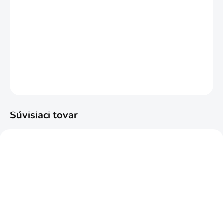
MOŽNOSTI DORUČENIA
−
+
Pridať do košíka
DETAILNÉ INFORMÁCIE
OPÝTAŤ SA
STRÁŽIŤ
Súvisiaci tovar
NAJPREDÁVANEJŠIE
ODPORÚČAME
SKLADOM