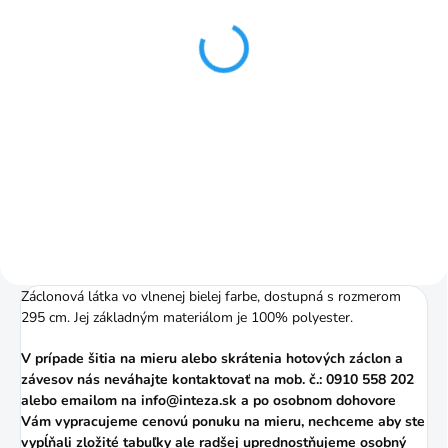
Riasiaca páska ceruzka
1:2 50mm č.2
€1,25
Do košíka
Pomer riasenia je 1:2 (napr. 3 m
záclony nariasite na 1,5 m)
Záclonová látka vo vlnenej bielej farbe, dostupná s rozmerom
295 cm. Jej základným materiálom je 100% polyester.
V prípade šitia na mieru alebo skrátenia hotových záclon a
závesov nás neváhajte kontaktovať na mob. č.: 0910 558 202
alebo
emailom
na info@inteza.sk a po osobnom dohovore
Vám vypracujeme cenovú ponuku na mieru, nechceme aby ste
vypĺňali zložité tabuľky ale radšej uprednostňujeme osobný