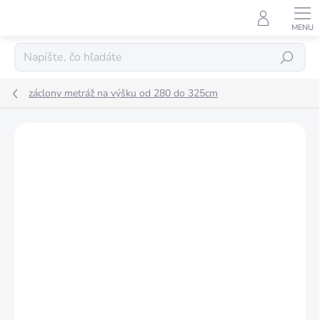
Prejsť
na
obsah
Hľadať
záclony metráž na výšku od 280 do 325cm
Podrobnosti hodnotenia
Neohodnotené