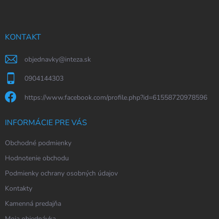
p
ä
t
i
KONTAKT
e
objednavky
@
inteza.sk
0904144303
https://www.facebook.com/profile.php?id=61558720978596
INFORMÁCIE PRE VÁS
Obchodné podmienky
Hodnotenie obchodu
Podmienky ochrany osobných údajov
Kontakty
Kamenná predajňa
Moja objednávka