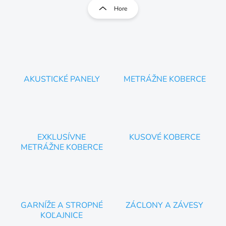
l
r
Hore
á
á
d
n
a
k
c
o
i
e
v
p
a
r
AKUSTICKÉ PANELY
METRÁŽNE KOBERCE
n
v
i
k
e
y
v
ý
p
EXKLUSÍVNE
KUSOVÉ KOBERCE
i
METRÁŽNE KOBERCE
s
u
GARNÍŽE A STROPNÉ
ZÁCLONY A ZÁVESY
KOĽAJNICE