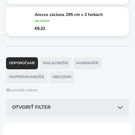
Arezzo záclona 295 cm v 2 farbách
SKLADOM
€9,32
R
a
ODPORÚČAME
NAJLACNEJŠIE
NAJDRAHŠIE
d
e
NAJPREDÁVANEJŠIE
ABECEDNE
n
i
36
položiek celkom
e
p
OTVORIŤ FILTER
r
o
d
V
u
ý
NAJPREDÁVANEJŠIE
TIP