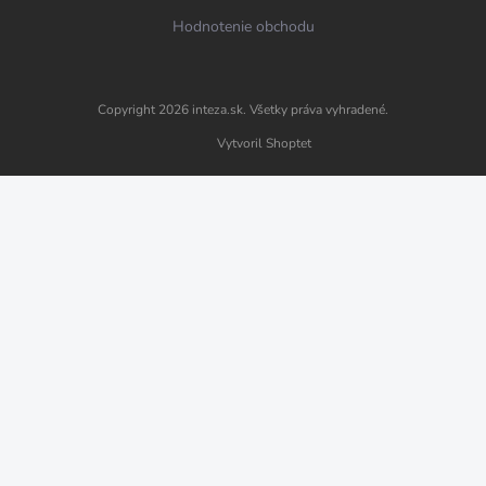
Hodnotenie obchodu
Copyright 2026
inteza.sk
. Všetky práva vyhradené.
Vytvoril Shoptet