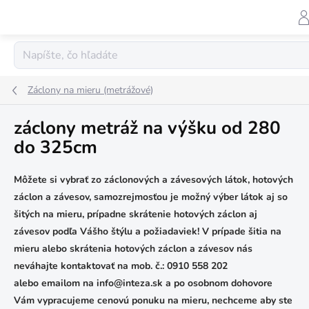
Prejsť
na
obsah
Záclony na mieru (metrážové)
záclony metráž na výšku od 280
do 325cm
Môžete si vybrať zo záclonových a závesových látok, hotových
záclon a závesov, samozrejmosťou je možný výber látok aj so
šitých na mieru, prípadne skrátenie hotových záclon aj
závesov podľa Vášho štýlu a požiadaviek!
V prípade šitia na
mieru alebo skrátenia hotových záclon a závesov nás
neváhajte kontaktovať na mob. č.: 0910 558 202
alebo
emailom
na info@inteza.sk a po osobnom dohovore
Vám vypracujeme cenovú ponuku na mieru, nechceme aby ste