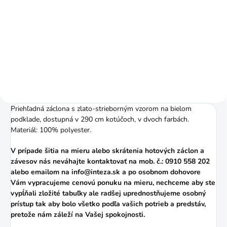
Do košíka
Pomer riasenia je 1:2 (napr. 3 m
záclony nariasite na 1,5 m)
Priehľadná záclona s zlato-strieborným vzorom na bielom
podklade, dostupná v 290 cm kotúčoch, v dvoch farbách.
Materiál: 100% polyester.
V prípade šitia na mieru alebo skrátenia hotových záclon a
závesov nás neváhajte kontaktovať na mob. č.: 0910 558 202
alebo
emailom
na info@inteza.sk a po osobnom dohovore
Vám vypracujeme cenovú ponuku na mieru, nechceme aby ste
vypĺňali zložité tabuľky ale radšej uprednostňujeme osobný
prístup tak aby bolo všetko podľa vašich potrieb a predstáv,
pretože nám záleží na Vašej spokojnosti.