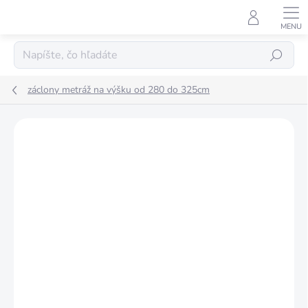
Prejsť
na
obsah
Hľadať
záclony metráž na výšku od 280 do 325cm
Podrobnosti hodnotenia
Neohodnotené