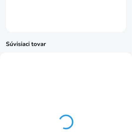
DETAILNÉ INFORMÁCIE
OPÝTAŤ SA
STRÁŽIŤ
Súvisiaci tovar
NAJPREDÁVANEJŠIE
ODPORÚČAME
SKLADOM
Riasiaca páska ceruzka
1:2 50mm č.2
€1,25