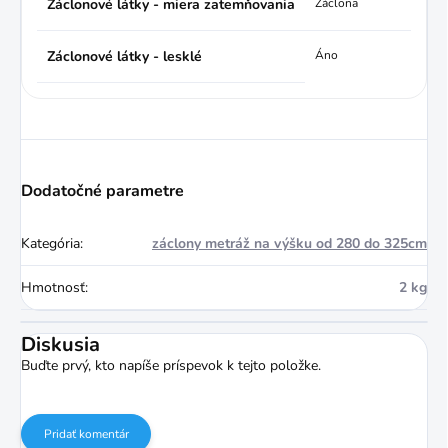
Záclonové látky - miera zatemňovania
Záclona
Záclonové látky - lesklé
Áno
Dodatočné parametre
Kategória
:
záclony metráž na výšku od 280 do 325cm
Hmotnosť
:
2 kg
Diskusia
Buďte prvý, kto napíše príspevok k tejto položke.
Pridať komentár