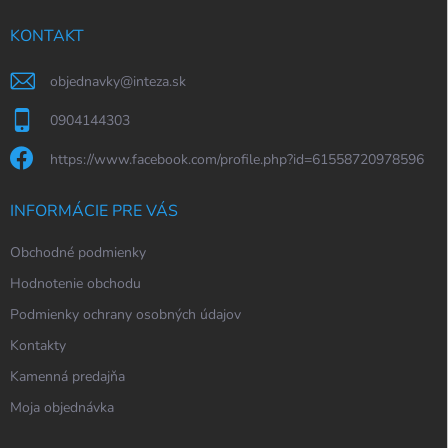
t
i
KONTAKT
e
objednavky
@
inteza.sk
0904144303
https://www.facebook.com/profile.php?id=61558720978596
INFORMÁCIE PRE VÁS
Obchodné podmienky
Hodnotenie obchodu
Podmienky ochrany osobných údajov
Kontakty
Kamenná predajňa
Moja objednávka