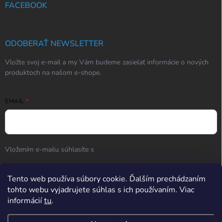
FACEBOOK
ODOBERAŤ NEWSLETTER
Vložte svoj e-mail a my Vám budeme zasielať informácie o nových
produktoch na našom e-shope.
EMAIL
Vložením e-mailu súhlasíte s
podmienkami ochrany osobných
údajov
Tento web používa súbory cookie. Ďalším prechádzaním
Prihlásiť sa
tohto webu vyjadrujete súhlas s ich používaním. Viac
informácií
tu
.
Hodnotenie obchodu