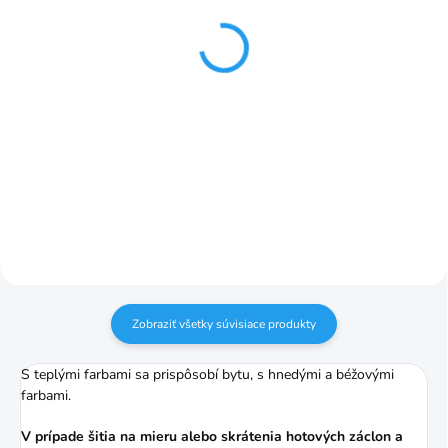
Evelin záclona voile
Riasiaca páska ceruzka
beige 280 cm
1:2 50mm č.2
€17,70
€1,25
Detail
Do košíka
Pomer riasenia je 1:2 (napr. 3 m
záclony nariasite na 1,5 m)
Zobraziť všetky súvisiace produkty
S teplými farbami sa prispôsobí bytu, s hnedými a béžovými
farbami.
V prípade šitia na mieru alebo skrátenia hotových záclon a