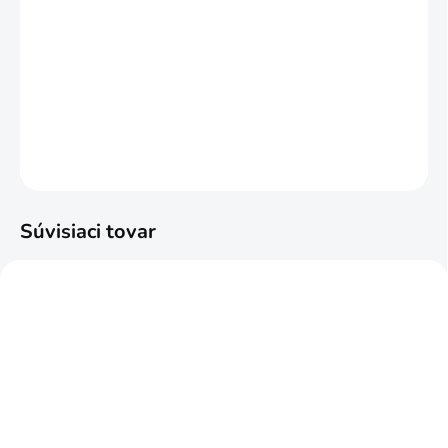
MOŽNOSTI DORUČENIA
−
+
Pridať do košíka
DETAILNÉ INFORMÁCIE
OPÝTAŤ SA
STRÁŽIŤ
Súvisiaci tovar
EXCLUSIVE
NAJPREDÁVANEJŠIE
ODPORÚČAME
SKLADOM
SKLADOM