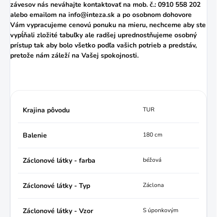
závesov nás neváhajte kontaktovať na mob. č.: 0910 558 202
alebo
emailom
na info@inteza.sk a po osobnom dohovore
Vám vypracujeme cenovú ponuku na mieru, nechceme aby ste
vypĺňali zložité tabuľky ale radšej uprednostňujeme osobný
prístup tak aby bolo všetko podľa vašich potrieb a predstáv,
pretože nám záleží na Vašej spokojnosti.
Krajina pôvodu
TUR
Balenie
180 cm
Záclonové látky - farba
béžová
Záclonové látky - Typ
Záclona
Záclonové látky - Vzor
S úponkovým