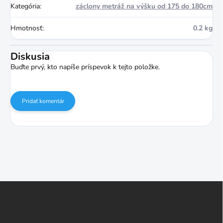
Kategória
:
záclony metráž na výšku od 175 do 180cm
Hmotnosť
:
0.2 kg
Diskusia
Buďte prvý, kto napíše príspevok k tejto položke.
Pridať komentár
Z
á
p
ä