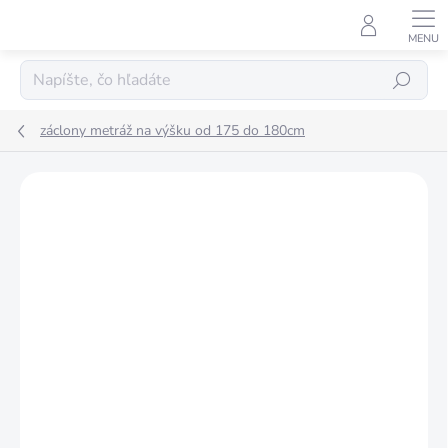
Prejsť
na
obsah
Hľadať
záclony metráž na výšku od 175 do 180cm
Podrobnosti hodnotenia
Neohodnotené