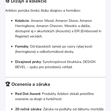
🎨 Dizajn a kolekcie
Arbiton ponúka širokú škálu dizajnov a formátov:
Kolekcie
:
Amaron Wood, Amaron Stone, Amaron
Herringbone, Amaron Chevron, Woodric a ďalšie,
dostupné aj v akustických (Acoustic) a EIR (Embossed in
Register) verziách.
Formáty
:
Od klasických lamiel po vzory rybej kosti
(herringbone) a veľkoformátové dosky.
Dizajnové prvky
:
Synchropórová štruktúra, DESIGN
BEVEL – spáry pre prirodzený vzhľad.
🏆 Ocenenia a záruka
Red Dot Award
:
Produkty Arbiton získali prestížne
ocenenie za dizajn a funkčnosť.
20-ročná záruka
:
Záruka na podlahy od dátumu montáže