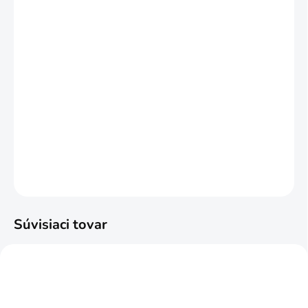
DORUČIŤ DO:
17.8.2026
MOŽNOSTI
DORUČENIA
−
+
Pridať do košíka
10cm/2,2m vodoodolné
DETAILNÉ INFORMÁCIE
OPÝTAŤ SA
STRÁŽIŤ
Súvisiaci tovar