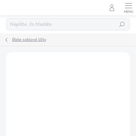
Prejsť
na
obsah
Hľadať
Biele soklové lišty
Podrobnosti hodnotenia
Neohodnotené
ZNAČKA:
ARBITON