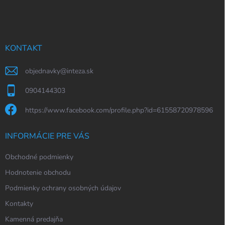
á
p
ä
t
i
KONTAKT
e
objednavky
@
inteza.sk
0904144303
https://www.facebook.com/profile.php?id=61558720978596
INFORMÁCIE PRE VÁS
Obchodné podmienky
Hodnotenie obchodu
Podmienky ochrany osobných údajov
Kontakty
Kamenná predajňa