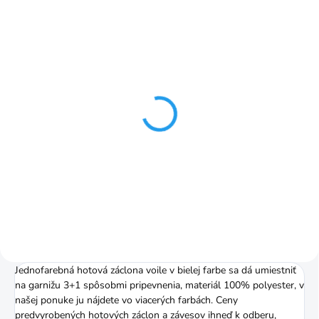
SKLADOM
SKLADOM
Voile Uni záclona 175
Voile Uni záclona 290
cm v 2 farbách
cm v 2 farbách
€3,99
€6,62
Detail
Detail
Jednofarebná hotová záclona voile v bielej farbe sa dá umiestniť
na garnižu 3+1 spôsobmi pripevnenia, materiál 100% polyester, v
našej ponuke ju nájdete vo viacerých farbách. Ceny
predvyrobených hotových záclon a závesov ihneď k odberu,