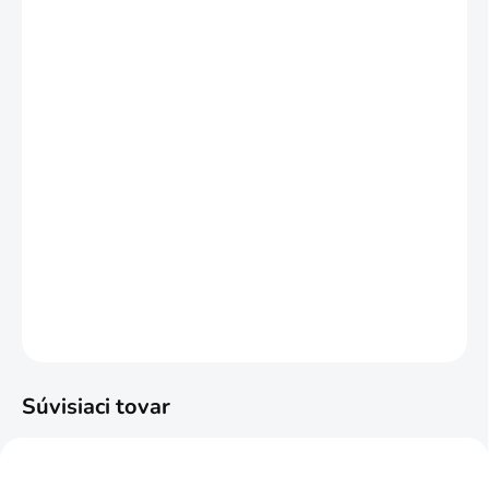
NARÁŽANIE
?
KRÚŽKOV
SKRÁTENIE
ZÁCLON A
ZÁVESOV
?
ZDARMA
MÔŽEME DORUČIŤ DO:
ZVOĽTE VARIANT
MOŽNOSTI DORUČENIA
−
+
Pridať do košíka
DETAILNÉ INFORMÁCIE
OPÝTAŤ SA
STRÁŽIŤ
Súvisiaci tovar
NAJPREDÁVANEJŠIE
NAJPREDÁVANEJŠIE
ODPORÚČAME
ODPORÚČAME