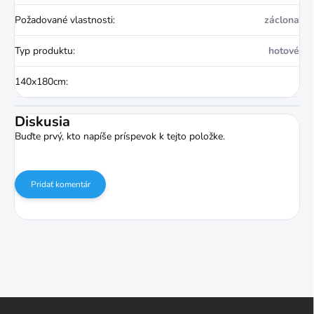
Požadované vlastnosti
:
záclona
Typ produktu
:
hotové
140x180cm
:
Diskusia
Buďte prvý, kto napíše príspevok k tejto položke.
Pridať komentár
Z