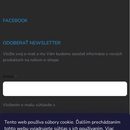
FACEBOOK
ODOBERAŤ NEWSLETTER
Vložte svoj e-mail a my Vám budeme zasielať informácie o nových
produktoch na našom e-shope.
EMAIL
Vložením e-mailu súhlasíte s
podmienkami ochrany osobných
údajov
Tento web používa súbory cookie. Ďalším prechádzaním
Prihlásiť sa
tohto webu vyjadrujete súhlas s ich používaním. Viac