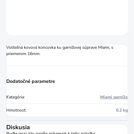
DETAILNÉ INFORMÁCIE
OPÝTAŤ SA
STRÁŽIŤ
Voliteľná kovová koncovka ku garnižovej súprave Miami, s
priemerom 16mm.
Dodatočné parametre
Kategória
:
Miami garníže
Hmotnosť
:
0.2 kg
Diskusia
Buďte prvý, kto napíše príspevok k tejto položke.