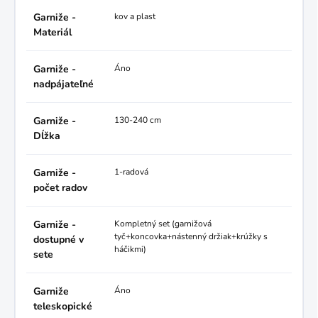
Garniže -
kov a plast
Materiál
Garniže -
Áno
nadpájateľné
Garniže -
130-240 cm
Dĺžka
Garniže -
1-radová
počet radov
Garniže -
Kompletný set (garnižová
tyč+koncovka+nástenný držiak+krúžky s
dostupné v
háčikmi)
sete
Garniže
Áno
teleskopické