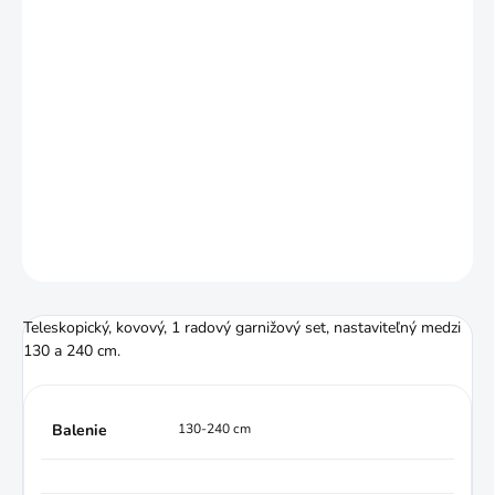
MÔŽEME DORUČIŤ DO:
ZVOĽTE VARIANT
MOŽNOSTI DORUČENIA
−
+
Pridať do košíka
DETAILNÉ INFORMÁCIE
OPÝTAŤ SA
STRÁŽIŤ
Teleskopický, kovový, 1 radový garnižový set, nastaviteľný medzi
130 a 240 cm.
Balenie
130-240 cm