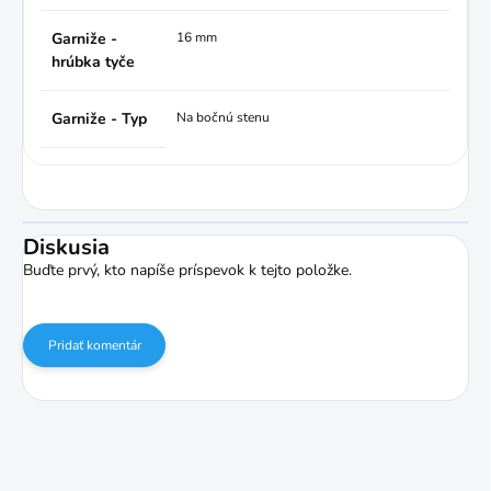
Garniže -
16 mm
hrúbka tyče
Garniže - Typ
Na bočnú stenu
Diskusia
Buďte prvý, kto napíše príspevok k tejto položke.
Pridať komentár