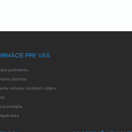
ORMÁCIE PRE VÁS
dné podmienky
tenie obchodu
enky ochrany osobných údajov
kty
ná predajňa
objednávka