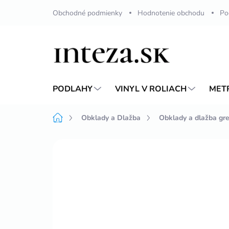
Prejsť
Obchodné podmienky
Hodnotenie obchodu
Po
na
obsah
PODLAHY
VINYL V ROLIACH
MET
Domov
Obklady a Dlažba
Obklady a dlažba gr
Neohodnotené
Podrobnosti hodnote
VIAC ZA MENEJ