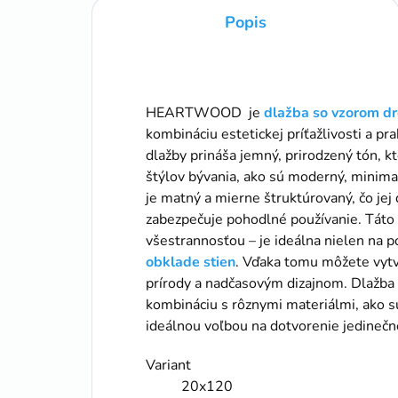
Popis
HEARTWOOD je
dlažba so vzorom d
kombináciu estetickej príťažlivosti a pr
dlažby prináša jemný, prirodzený tón, kt
štýlov bývania, ako sú moderný, minimal
je matný a mierne štruktúrovaný, čo jej
zabezpečuje pohodlné používanie. Táto 
všestrannosťou – je ideálna nielen na p
obklade stien
. Vďaka tomu môžete vytv
prírody a nadčasovým dizajnom. Dla
kombináciu s rôznymi materiálmi, ako sú
ideálnou voľbou na dotvorenie jedin
Variant
20x120