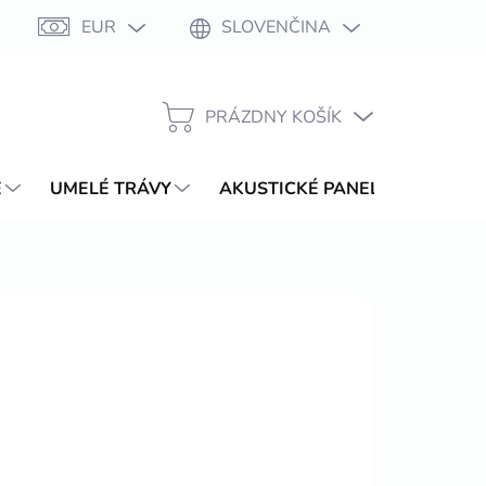
EUR
SLOVENČINA
Moja objednávka
PRÁZDNY KOŠÍK
NÁKUPNÝ
KOŠÍK
E
UMELÉ TRÁVY
AKUSTICKÉ PANELY
WPC T
alenie