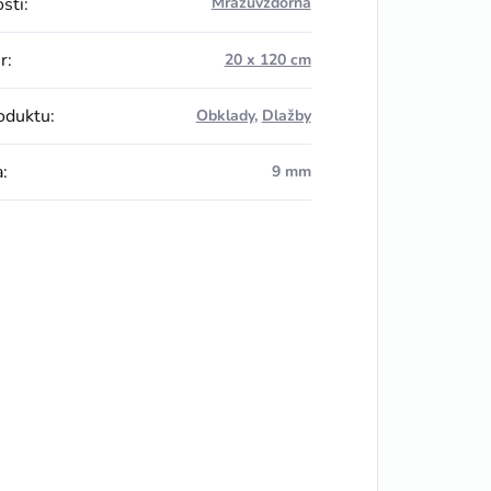
osti
:
Mrazuvzdorná
r
:
20 x 120 cm
oduktu
:
Obklady
,
Dlažby
a
:
9 mm