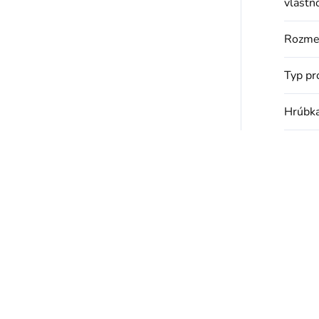
vlastn
Rozme
Typ pr
Hrúbk