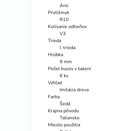
Áno
Protišmyk
R10
Kolísanie odtieňov
V3
Trieda
I. trieda
Hrúbka
9 mm
Počet kusov v balení
6 ks
Vzhľad
Imitácia dreva
Farba
Šedá
Krajina pôvodu
Taliansko
Miesto použitia