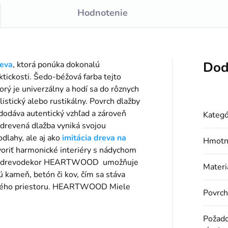
Hodnotenie
Dod
reva
, ktorá ponúka dokonalú
aktickosti. Šedo-béžová farba tejto
orý je univerzálny a hodí sa do rôznych
istický alebo rustikálny. Povrch dlažby
 dodáva autentický vzhľad a zároveň
Kategó
drevená dlažba vyniká svojou
odlahy, ale aj ako
imitácia dreva na
Hmotn
oriť harmonické interiéry s nádychom
žba drevodekor HEARTWOOD umožňuje
Materi
 kameň, betón či kov, čím sa stáva
ečného priestoru. HEARTWOOD Miele
Povrch
Požad