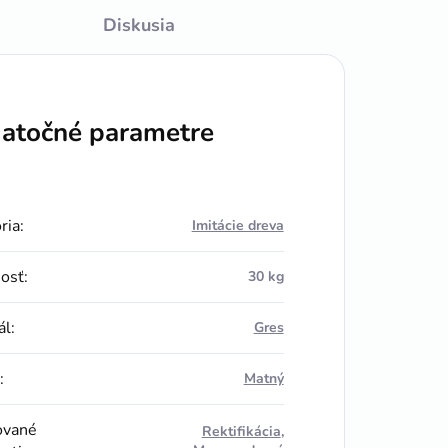
Diskusia
atočné parametre
ria
:
Imitácie dreva
osť
:
30 kg
ál
:
Gres
:
Matný
ované
Rektifikácia
,