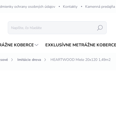
dmienky ochrany osobných údajov
Kontakty
Kamenná predajňa
Hľadať
RÁŽNE KOBERCE
EXKLUSÍVNE METRÁŽNE KOBERC
esové
Imitácie dreva
HEARTWOOD Miele 20x120 1,49m2
nia
ZNAČKA:
ITD
€52
€41,59
/ b
Jednotková
€27,91 / 1 m2
cena:
NA DOTAZ