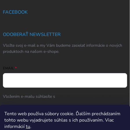
FACEBOOK
ODOBERAŤ NEWSLETTER
Vložte svoj e-mail a my Vám budeme zasielať informácie o nových
produktoch na našom e-shope.
EMAIL
Vložením e-mailu súhlasíte s
podmienkami ochrany osobných
údajov
Prihlásiť sa
Tento web používa súbory cookie. Ďalším prechádzaním
tohto webu vyjadrujete súhlas s ich používaním. Viac
informácií
tu
.