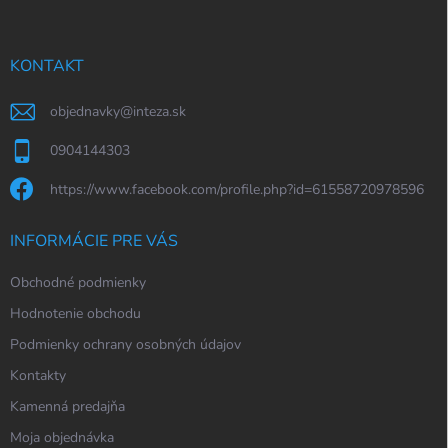
ä
t
i
KONTAKT
e
objednavky
@
inteza.sk
0904144303
https://www.facebook.com/profile.php?id=61558720978596
INFORMÁCIE PRE VÁS
Obchodné podmienky
Hodnotenie obchodu
Podmienky ochrany osobných údajov
Kontakty
Kamenná predajňa
Moja objednávka