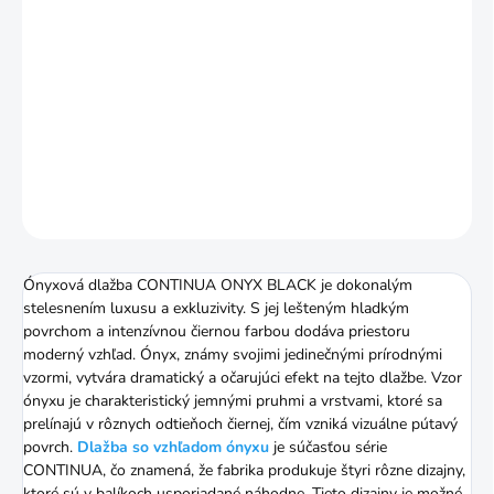
MOŽNOSTI
DORUČENIA
−
+
Pridať do košíka
DETAILNÉ INFORMÁCIE
OPÝTAŤ SA
STRÁŽIŤ
Ónyxová dlažba CONTINUA ONYX BLACK je dokonalým
stelesnením luxusu a exkluzivity. S jej lešteným hladkým
povrchom a intenzívnou čiernou farbou dodáva priestoru
moderný vzhľad. Ónyx, známy svojimi jedinečnými prírodnými
vzormi, vytvára dramatický a očarujúci efekt na tejto dlažbe. Vzor
ónyxu je charakteristický jemnými pruhmi a vrstvami, ktoré sa
prelínajú v rôznych odtieňoch čiernej, čím vzniká vizuálne pútavý
povrch.
Dlažba so vzhľadom ónyxu
je súčasťou série
CONTINUA, čo znamená, že fabrika produkuje štyri rôzne dizajny,
ktoré sú v balíkoch usporiadané náhodne. Tieto dizajny je možné