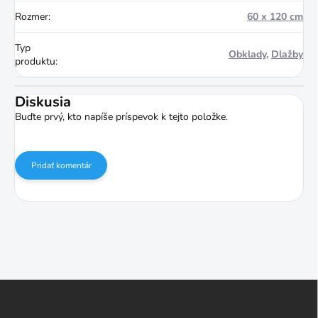
Rozmer
:
60 x 120 cm
Typ
Obklady
,
Dlažby
produktu
:
Diskusia
Buďte prvý, kto napíše príspevok k tejto položke.
Pridať komentár
Z
á
p