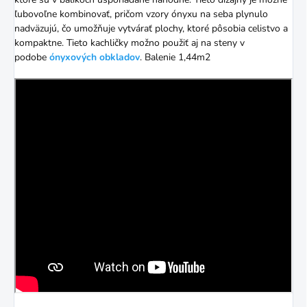
ľubovoľne kombinovať, pričom vzory ónyxu na seba plynulo
nadväzujú, čo umožňuje vytvárať plochy, ktoré pôsobia celistvo a
kompaktne. Tieto kachličky možno použiť aj na steny v
podobe
ónyxových obkladov
. Balenie 1,44m2