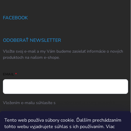
FACEBOOK
ODOBERAŤ NEWSLETTER
Vložte svoj e-mail a my Vám budeme zasielať informácie o nových
produktoch na našom e-shope.
EMAIL
Vložením e-mailu súhlasíte s
podmienkami ochrany osobných
údajov
Prihlásiť sa
Tento web používa súbory cookie. Ďalším prechádzaním
tohto webu vyjadrujete súhlas s ich používaním. Viac