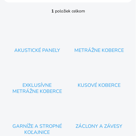
1
položiek celkom
O
v
l
á
d
a
c
AKUSTICKÉ PANELY
METRÁŽNE KOBERCE
i
e
p
r
v
k
EXKLUSÍVNE
KUSOVÉ KOBERCE
y
METRÁŽNE KOBERCE
v
ý
p
i
s
u
GARNÍŽE A STROPNÉ
ZÁCLONY A ZÁVESY
KOĽAJNICE