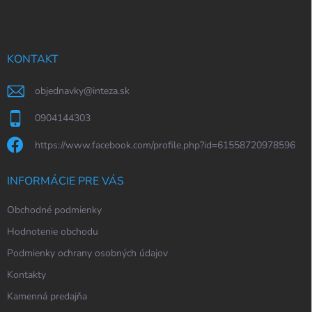
p
ä
t
i
KONTAKT
e
objednavky
@
inteza.sk
0904144303
https://www.facebook.com/profile.php?id=61558720978596
INFORMÁCIE PRE VÁS
Obchodné podmienky
Hodnotenie obchodu
Podmienky ochrany osobných údajov
Kontakty
Kamenná predajňa