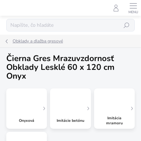
Prejsť
na
obsah
Hľadať
Obklady a dlažba gresové
Čierna Gres Mrazuvzdornosť
Obklady Lesklé 60 x 120 cm
Onyx
Imitácia
Onyxová
Imitácie betónu
mramoru