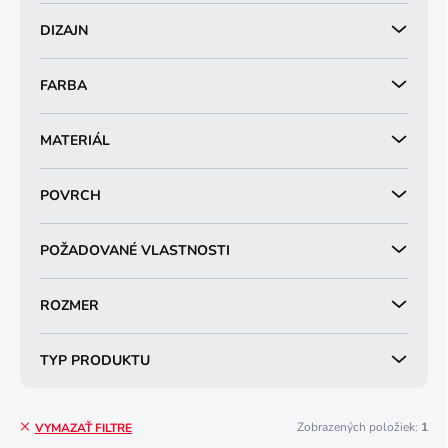
v
DIZAJN
FARBA
MATERIÁL
POVRCH
POŽADOVANÉ VLASTNOSTI
ROZMER
TYP PRODUKTU
Zobrazených položiek:
1
VYMAZAŤ FILTRE