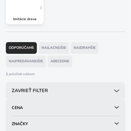
Imitácie dreva
R
a
ODPORÚČAME
NAJLACNEJŠIE
NAJDRAHŠIE
d
e
NAJPREDÁVANEJŠIE
ABECEDNE
n
i
1
položiek celkom
e
p
ZAVRIEŤ FILTER
r
o
d
CENA
u
k
t
ZNAČKY
o